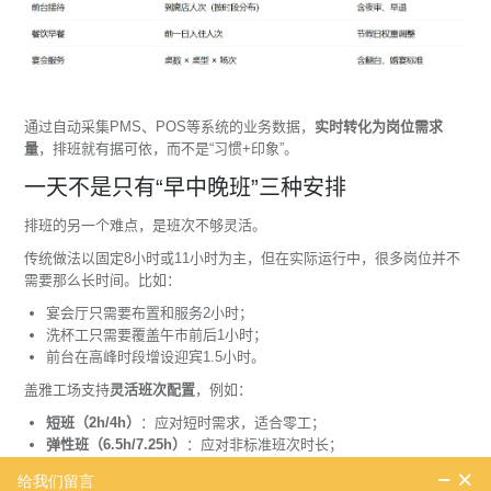
通过自动采集PMS、POS等系统的业务数据，
实时转化为岗位需求
量
，排班就有据可依，而不是“习惯+印象”。
一天不是只有“早中晚班”三种安排
排班的另一个难点，是班次不够灵活。
传统做法以固定8小时或11小时为主，但在实际运行中，很多岗位并不
需要那么长时间。比如：
宴会厅只需要布置和服务2小时；
洗杯工只需要覆盖午市前后1小时；
前台在高峰时段增设迎宾1.5小时。
盖雅工场支持
灵活班次配置
，例如：
短班（2h/4h）
：应对短时需求，适合零工；
弹性班（6.5h/7.25h）
：应对非标准班次时长；
双头班（上午+晚上）
：常用于中餐厨房、宴会团队；
跨岗班
：一班内完成多个任务，系统自动拆分工时与任务名称；