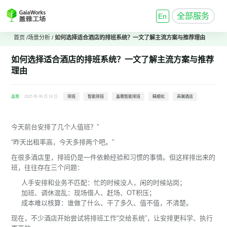
全部服务
En
首页
/
场景分析
/
如何选择适合酒店的
排班系统
？一文了解主流方案与推荐理由
如何选择适合酒店的
排班系统
？一文了解主流方案与推荐
理由
盖雅
2025 年 06 月 16 日
排班
智能排班
盖雅智能排班
精细化
高端酒店
今天前台安排了几个人值班？”
“昨天出租率高，今天多排两个吧。”
在很多酒店里，排班仍是一件依赖经验和习惯的事情。但这样排出来的
班，往往存在三个问题：
人手安排和业务不匹配：忙的时候没人，闲的时候站岗；
加班、调休混乱：现场借人、赶场、OT积压；
成本难以核算：谁做了什么、干了多久、值不值，不清楚。
现在，不少酒店开始尝试将排班工作“交给系统”，让安排更科学、执行