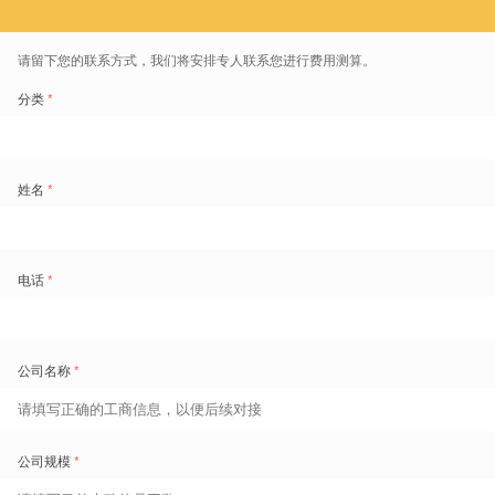
系统根据业务需求、员工偏好、法定工时标准，
自动生成最匹配的班次
组合和人员分配
，无需人工编排。
实时工时控制，避免“年底爆OT”
“年底还有200小时没调休，怎么补？”
不少酒店的OT（加班工时）问题，源于排班阶段缺少控制。
盖雅工场
排班系统
内置
实时工时跟踪和均衡机制
，可在排班阶段就进行
如下判断：
员工本周期累计工时是否已达上限？
是否已连续工作超过6天？
是否存在“欠工时”员工需优先补班？
同一岗位多名员工中，谁的小时成本更低？
系统将上述条件全部纳入排班算法，
优先实现工时均衡、人岗匹配、成
本控制三者兼顾
。
不是“先排班再纠错”，而是“边排边校验”
传统模式中，HR或主管往往先把班表排出来，再通过现场调整或考勤
处理去“补漏洞”。
盖雅的思路是：