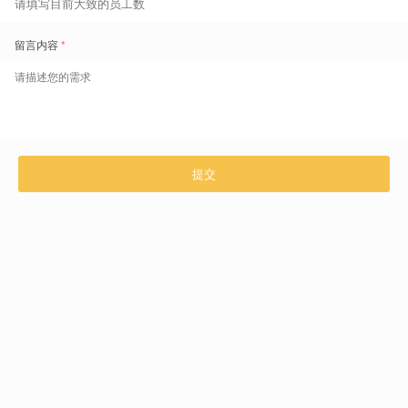
“班表就是管理现场的预案”，一开始就尽量拟合真实业务
盖雅工场提供排班预览视图，包括：
排班 vs 业务需求差异图
（红黄绿标识）；
排班 vs 实际执行对比图
（辅助追踪改班、异常）；
一键生成可视化分析报告
：如人岗匹配率、预测偏差率、人效比
等；
这让管理者在排班阶段就能发现资源缺口、人员冗余、不合理搭配等问
题，从源头提高排班质量。
小店也能用：轻量排班模板 + 一键排人
不是每一家酒店都有数据分析人员或运营主管来定义排班规则。
对于100间房以下的小体量酒店，盖雅工场提供
轻量模板+自动排班方
案
：
按淡季、旺季设定固定人岗配置模板；
每日只需选择“业务情境”，系统自动推送对应班次需求；
一键自动排人，考虑技能、可用性、工时、偏好；
支持“未排满岗位”一键派发至零工平台，或内部跨岗推荐；