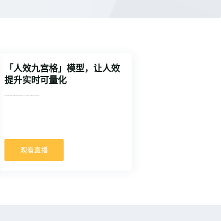
「人效九宫格」模型，让人效
提升实时可量化
结合过去的业务实践和人效理论研究，盖雅最新推出劳动力效能提升九宫格模型，从三个维度、三种管理模式出发，提供9种典型且差异化的人效提升方案指引。
观看直播