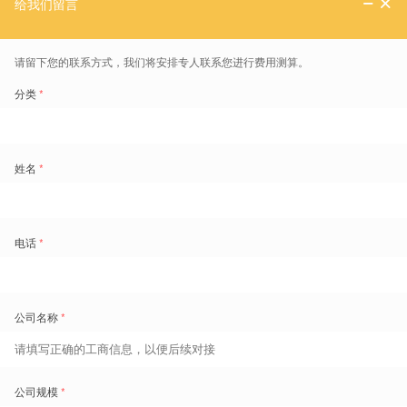
立即预约
已阅读并同意盖雅
《隐私声明》
，允许盖雅处理您提交的个人信息
欢迎填表咨询，以下问题，盖雅都有解
排班效率低，
人力配置不合理？
用工成本高，
加班难管控？
数据滞后不准，
合规风险高？
规则复杂多变，
奖金统计难？
劳动力管理，盖雅搞得定
端到端全面覆盖，精准匹配
融合培训咨询、SaaS 软件与运营服务，覆盖从排班、考勤到人效分析的全周
期，精准响应企业人效提升需求。
1800+ 成功案例，成果可量化