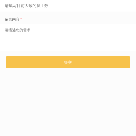
助力 1800+ 集团、中大型企业成功落地劳动力管理和人效提升项目，并取得可
量化 ROI，提供可复制的成功经验。
持续进阶，构建人效飞轮
为不同管理成熟度企业定制化人效数字化进阶路线图，助力企业从流程自动化
到数据驱动，实现管理能力持续升级。
生产力提升
人力成本降低
投资回报率
↓
2%+
0.5-20%
420%
超过 1800 次的劳动力数字化转型实践经验