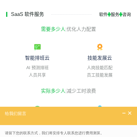
SaaS 软件服务
软件
服务
咨询
需要多少人
|
优化人力配置
智能排班云
技能发展云
AI 预测排班
人岗技能匹配
人员共享
员工技能发展
实际多少人
|
减少工时浪费
实时考勤云
精益工时云
复杂规则配置
工时精细化追踪
实时自动计算
工时成本分摊