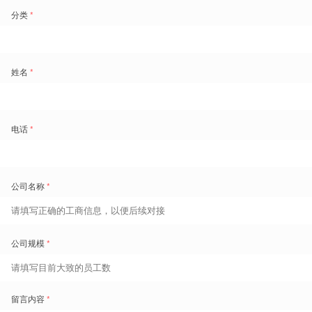
干得怎么样
|
提升员工动能
激励性薪酬
激励即时支付
人效洞察
计件工资管理
自定义规则实时计算
多维人效看板
销售佣金管理
支持积分/提现等消费
自助式报表分析
方式
怎样找到人
|
改善用工结构
零工管家云
外包劳务工云
四流合一
人证核验
智能匹配零工
移动排岗