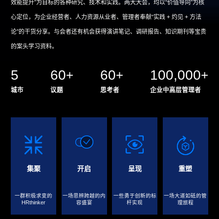
效能提升”为目标的各种研究、技术和实践。两大大会，均以“价值导向”为核
心定位，为企业经营者、人力资源从业者、管理者奉献“实践 + 灼见 + 方法
论”的干货分享。与会者还有机会获得演讲笔记、调研报告、知识期刊等宝贵
的案头学习资料。
5
60
60
100,000
+
+
+
城市
议题
思考者
企业中高层管理者
集聚
开启
呈现
重塑
一群积极求变的
一场思辨跨越的内
一些勇于创新的标
一场大道如砥的管
HRthinker
容盛宴
杆实现
理旅程