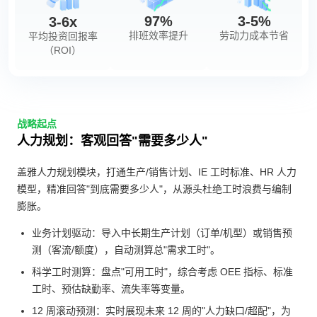
97%
3-5%
3-6x
排班效率提升
劳动力成本节省
平均投资回报率
（ROI）
战略起点
人力规划：客观回答"需要多少人"
盖雅人力规划模块，打通生产/销售计划、IE 工时标准、HR 人力
模型，精准回答"到底需要多少人"，从源头杜绝工时浪费与编制
膨胀。
业务计划驱动：导入中长期生产计划（订单/机型）或销售预
测（客流/额度），自动测算总"需求工时"。
科学工时测算：盘点"可用工时"，综合考虑 OEE 指标、标准
工时、预估缺勤率、流失率等变量。
12 周滚动预测：实时展现未来 12 周的"人力缺口/超配"，为