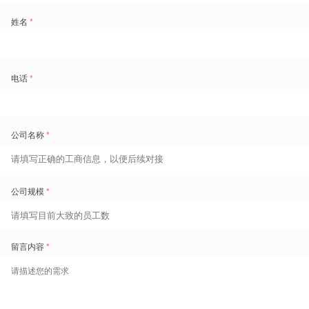
无缝对接企业业务系统，融合历史客流、销售额、交易笔数、天
气、促销等因子，AI 自动预测未来业务曲线。系统基于“工时矩阵”
自动计算出每个时间区间每个岗位需要多少人，杜绝无效工时。
✅预测准确率高达 98%
✅自动将业务量转化为岗位人力需求
→ 连锁零售行业，如何利用「业务预测」避免人力浪费或人手不
足？
免费演示
员工赋能
移动自助：赋能一线员工，提升敬业度
满意的员工带来满意的客户。盖雅 APP 为一线员工提供灵活的自助服
务，释放管理者事务性工作，让排班更透明、更公平，有效降低离职率。