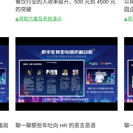
餐饮行业的人效率提升，500 元到 4500 元
以
的突破
园
获取方案及系统演示
获
格局
聊一聊那些年吐向 HR 的恶言恶语
聊