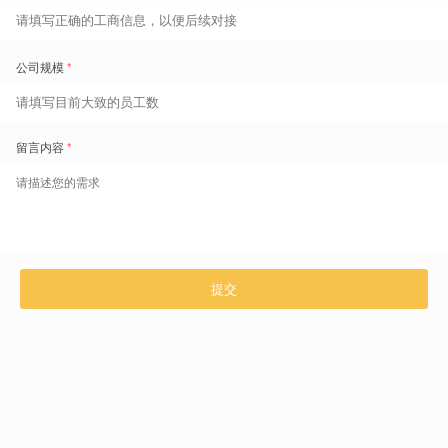
智能排班：按业务需求，排班规则高效安排劳动
力，避免违规风险
工时预估：
根据历史数据，生成劳动力需求，做出工时预估，给出最优班次建议
灵活班次：
高峰时段加入灵活短班次，排班节点灵活，随时结合劳动力需求调整后续排班计划
高级排班：
内置员工可用时间，排班规则，有效避免员工过度加班
高效换班：
提供多人换班方案，有效解决换班调整困难，确保换班结果的合规性