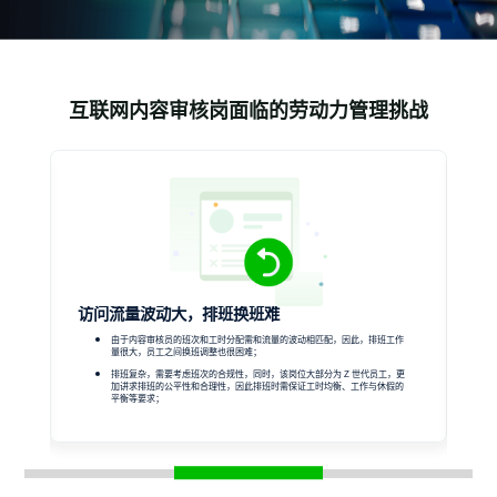
互联网内容审核岗面临的劳动力管理挑战
访问流量波动大，排班换班难
加
由于内容审核员的班次和工时分配需和流量的波动相匹配，因此，排班工作
，
量很大，员工之间换班调整也很困难；
排班复杂，需要考虑班次的合规性，同时，该岗位大部分为 Z 世代员工，更
加讲求排班的公平性和合理性，因此排班时需保证工时均衡、工作与休假的
平衡等要求；