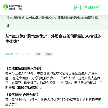
全部服务
En
首页
/
场景分析
/
从“做13休1”到“做6休1”：外贸企业如何跨越ESG合规的生死
线？
从“做13休1”到“做6休1”：外贸企业如何跨越ESG合规的
生死线？
盖雅工场
2025 年 12 月 19 日
排班
制造业
【全球化新阶段的入场券】
时间马上进入2026年，中国企业的全球化征程已经全面进入了“深水
区”。在这个阶段，无论你是做外贸出口接海外订单，还是直接去墨西
哥、东南亚、欧洲建厂，你都会发现一个共同的、无法回避的挑战：
工
时合规（ESG劳动标准）
。
【躲不掉的“合规大考”】
那个靠“拼时长、拼汗水、拼低人权优势”换取价格竞争力的时代已经彻
底结束了。