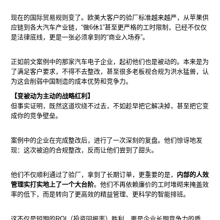
现在的国际贸易规则变了。欧美大客户的验厂标准越来越严，从苹果供
应链到各大汽车产业链，“做6休1”甚至更严格的工时限制，已经不仅仅
是法律底线，更是一张必须拿到的“商业入场券”。
正如前文案例中的那家汽车电子企业，起初他们也是被动的。本来是为
了满足客户要求，不得不去整改，甚至很多老板视合规为洪水猛兽，认
为这会削弱中国制造的成本优势和竞争力。
【变被动为主动的战略红利】
但事实证明，既然这道坎绕不过去，不如趁早把它解决掉，甚至把它变
成你的竞争壁垒。
案例中的企业在完成整改后，进行了一次深刻的复盘。他们惊讶地发
现：这次被迫的合规整改，反而让他们尝到了甜头。
他们不仅顺利通过了验厂，拿到了长期订单，更重要的是，
内部的人效
管理实打实地上了一个大台阶
。他们不再依赖廉价的工时堆砌来掩盖效
率的低下，而是转向了更高效的精益管理、更科学的智能排班。
这不仅是短期的ROI（投资回报率）胜利，更是企业长期竞争力的质