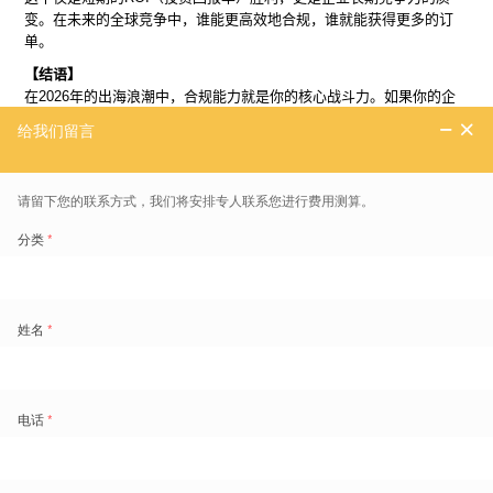
变。在未来的全球竞争中，谁能更高效地合规，谁就能获得更多的订
单。
【结语】
在2026年的出海浪潮中，合规能力就是你的核心战斗力。如果你的企
业也正面临类似的海外合规挑战，或者在验厂面前感到焦虑，欢迎来找
我们做个诊断。趁早布局，方能行稳致远。
盖雅工场劳动力管理云产品更多介绍：
www.gaiaworks.cn
标签
排班
制造业
免费领取劳动力管理地图
1800+
的痛点场景重现和典范实践
超