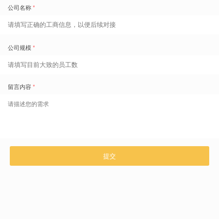
扫码了解更多
咨询热线 400-629-6868
上一篇 文章
效率提升7%，成本立省360万：智能排班如何拯救被“工时”卡住的工厂？
面对外资大客户提出的“必须做6休1，否则撤单”的严苛验厂要求
...
下一篇 文章