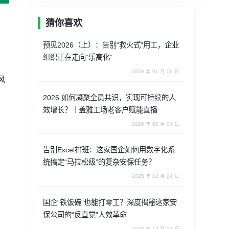
猜你喜欢
，
预见2026（上）：告别“救火式”用工，企业
组织正在走向“乐高化”
2026 年 01 月 08 日
风
2026 如何凝聚全员共识，实现可持续的人
效增长？｜盖雅工场老客户赋能直播
2026 年 01 月 04 日
告别Excel排班：这家国企如何用数字化系
统搞定“马拉松级”的复杂安保任务？
2025 年 12 月 24 日
国企“铁饭碗”也能打零工？深度揭秘这家安
保公司的“反直觉”人效革命
2025 年 12 月 24 日