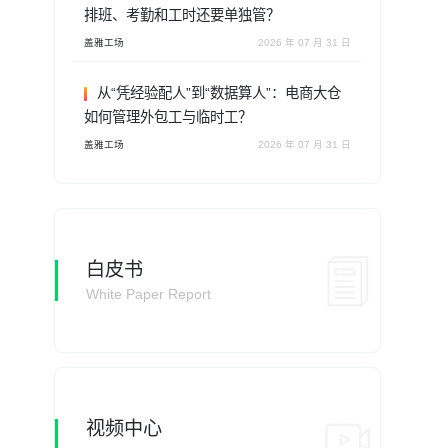
排班、考勤和工时还要单独管？
盖雅工场
2026 年 07 月 31 日
从“凭经验配人”到“数据算人”：电商大仓
如何管理外包工与临时工？
盖雅工场
2026 年 07 月 31 日
白皮书
White Paper Report
视频中心