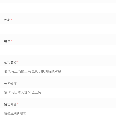
时间一长，问题就会隐形地积累下来：不是哪天突然崩掉，而是每逢旺
季都差一口气，某个热门项目等待时间比预期长，某个区域人手略显富
余，管理者知道有问题，但说不清楚问题出在哪。