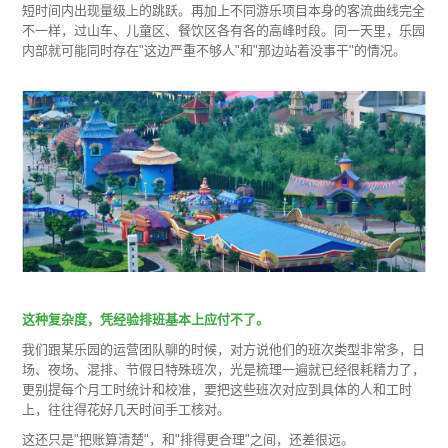
短时间内出现量级上的跳跃。再加上不同游乐项目本身的客流曲线完全
不一样，过山车、儿童区、餐饮区各有各的高峰时段。同一天里，乐园
内部就可能同时存在"这边严重不够人"和"那边站着没事干"的情况。
这种复杂度，凭经验排班基本上应付不了。
我们跟某乐园的运营团队聊的时候，对方说他们的班次类型非常多，日
场、夜场、混排、节假日特殊班次，光是梳理一遍就已经很耗精力了，
更别提每个月工时统计和校准，要把这些班次对应到具体的人和工时
上，往往得花好几天时间手工核对。
这还只是"把账算清楚"，和"排得更合理"之间，还差很远。