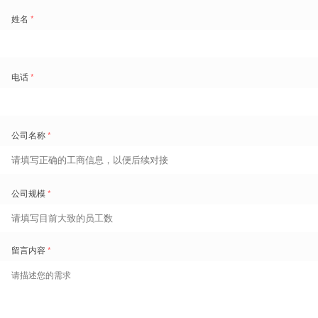
个国家的统一时间管理体系，实现了全球框架与本地适配的平衡。
落地建议：从试点到推广
的路径
选型之后，落地同样关键。我们建议企业采取“先试点、后推广”的策
略。先在海外一个工厂或门店试点，验证系统对当地法规的适配性和排
班算法的有效性。试点期通常需要3-6个月，期间要重点收集本地员工
的反馈，看系统是否好用，排班是否合理。同时，要建立总部与海外之
间的协同机制，比如总部负责规则配置和系统维护，海外一线负责排班
执行和异常处理。
在数据合规方面，需要提醒大家的是，东南亚各国对员工数据隐私的要
求日趋严格，如越南的个人数据保护法已于2023年生效。系统必须支
持数据本地化存储，并具备完善的数据访问控制和加密能力。盖雅工场
已获得ISO 27017和ISO 27018双认证，在云端数据安全和隐私保护方
面有成熟实践，这为出海企业提供了重要保障。
最后，选型不是买一个工具，而是选择一套能长期伴随企业成长的解决
方案。建议企业在评估时，不仅看功能清单，更要看厂商的全球化服务
能力、本地支持团队，以及是否有同行业、同区域的成功案例。盖雅工
场在东南亚、中东、欧洲等地均有成功部署经验，如极兔速递在菲律