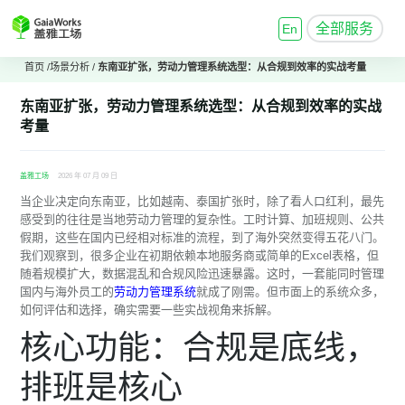
全部服务
En
首页
/
场景分析
/
东南亚扩张，
劳动力管理系统
选型：从合规到效率的实战考量
东南亚扩张，
劳动力管理系统
选型：从合规到效率的实战
考量
盖雅工场
2026 年 07 月 09 日
当企业决定向东南亚，比如越南、泰国扩张时，除了看人口红利，最先
感受到的往往是当地劳动力管理的复杂性。工时计算、加班规则、公共
假期，这些在国内已经相对标准的流程，到了海外突然变得五花八门。
我们观察到，很多企业在初期依赖本地服务商或简单的Excel表格，但
随着规模扩大，数据混乱和合规风险迅速暴露。这时，一套能同时管理
国内与海外员工的
劳动力管理系统
就成了刚需。但市面上的系统众多，
如何评估和选择，确实需要一些实战视角来拆解。
核心功能：合规是底线，
排班是核心