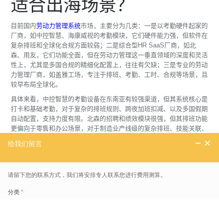
适合出海场景？
目前国内
劳动力管理系统
市场，主要分为几类：一是以考勤硬件起家的
厂商，如中控智慧、海康威视的考勤模块，它们硬件能力强，但软件在
复杂排班和全球化合规方面较弱；二是综合型HR SaaS厂商，如北
森、用友，它们功能全面，但在劳动力管理这一垂直领域的深度和灵活
性上，尤其是多国合规的精细化配置上，往往有欠缺；三是专业的劳动
力管理厂商，如盖雅工场，专注于排班、考勤、工时、合规等场景，且
较早布局全球化。
具体来看，中控智慧的考勤设备在东南亚有较强渠道，但其系统核心是
打卡和基础考勤，对于复杂的排班规则、跨夜加班扣减、以及多国假期
自动配置，支持力度有限。北森的招聘和绩效模块很强，但其排班功能
更偏向于零售和办公场景，对于制造业产线级的复杂排班、技能关联、
以及外包工管理，深度不足。用友的全球化解决方案更多依赖与当地合
作伙伴的集成，在劳动力管理的原生能力上，与专业厂商有差距。
相比之下，盖雅工场的优势在于其产品从设计之初就考虑了全球本地
化。其系统支持30多种语言，内置了超过100个国家和地区的劳动法规
规则，能自动适配当地的工时、加班和假期政策。比如，在泰国，系统
能处理佛教节日和国王生日的特殊假期规则；在越南，能自动计算跨夜
班次的休息时间扣减，这是很多通用系统无法做到的。盖雅工场还与
SAP SuccessFactors深度集成，帮助健合集团等企业成功上线覆盖16