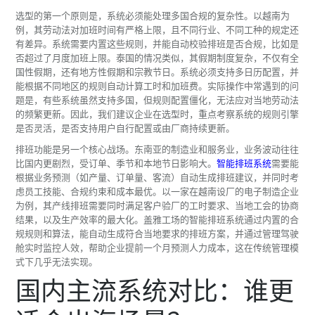
选型的第一个原则是，系统必须能处理多国合规的复杂性。以越南为
例，其劳动法对加班时间有严格上限，且不同行业、不同工种的规定还
有差异。系统需要内置这些规则，并能自动校验排班是否合规，比如是
否超过了月度加班上限。泰国的情况类似，其假期制度复杂，不仅有全
国性假期，还有地方性假期和宗教节日。系统必须支持多日历配置，并
能根据不同地区的规则自动计算工时和加班费。实际操作中常遇到的问
题是，有些系统虽然支持多国，但规则配置僵化，无法应对当地劳动法
的频繁更新。因此，我们建议企业在选型时，重点考察系统的规则引擎
是否灵活，是否支持用户自行配置或由厂商持续更新。
排班功能是另一个核心战场。东南亚的制造业和服务业，业务波动往往
比国内更剧烈，受订单、季节和本地节日影响大。
智能排班系统
需要能
根据业务预测（如产量、订单量、客流）自动生成排班建议，并同时考
虑员工技能、合规约束和成本最优。以一家在越南设厂的电子制造企业
为例，其产线排班需要同时满足客户验厂的工时要求、当地工会的协商
结果，以及生产效率的最大化。盖雅工场的智能排班系统通过内置的合
规规则和算法，能自动生成符合当地要求的排班方案，并通过管理驾驶
舱实时监控人效，帮助企业提前一个月预测人力成本，这在传统管理模
式下几乎无法实现。
国内主流系统对比：谁更