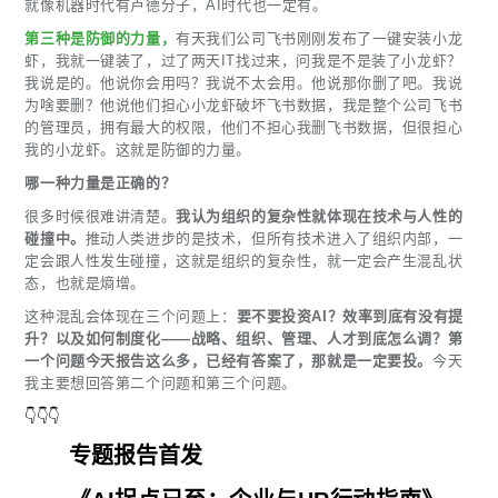
就像机器时代有卢德分子，AI时代也一定有。
第三种是防御的力量，
有天我们公司飞书刚刚发布了一键安装小龙
虾，我就一键装了，过了两天IT找过来，问我是不是装了小龙虾？
我说是的。他说你会用吗？我说不太会用。他说那你删了吧。我说
为啥要删？他说他们担心小龙虾破坏飞书数据，我是整个公司飞书
的管理员，拥有最大的权限，他们不担心我删飞书数据，但很担心
我的小龙虾。这就是防御的力量。
哪一种力量是正确的？
很多时候很难讲清楚。
我认为组织的复杂性就体现在技术与人性的
碰撞中。
推动人类进步的是技术，但所有技术进入了组织内部，一
定会跟人性发生碰撞，这就是组织的复杂性，就一定会产生混乱状
态，也就是熵增。
这种混乱会体现在三个问题上：
要不要投资AI？效率到底有没有提
升？以及如何制度化——战略、组织、管理、人才到底怎么调？第
一个问题今天报告这么多，已经有答案了，那就是一定要投。
今天
我主要想回答第二个问题和第三个问题。
👇👇👇
专题报告首发