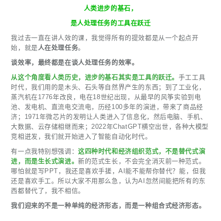
人类进步的基石，
是人处理任务的工具在跃迁
我过去一直在讲人效的课，我觉得所有的提效都是从一个起点开
始，就是
人在处理任务
。
谈效率，最终都是在谈人处理任务的效率。
从这个角度看人类历史，进步的基石其实是工具的跃迁。
手工工具
时代，我们用的是木头、石头等自然界产生的东西；到了工业化，
蒸汽机在1776年改良，电在18世纪出现，从最早的风筝实验到电
池、发电机、直流电交流电，历经100多年的演进，带来了商品经
济；1971年微芯片的发明让人类进入了信息化，然后电脑、手机、
大数据、云存储相继而来；2022年ChatGPT横空出世，各种大模型
竞相迸发，我们就开始进入了智能自动化时代。
有一点我特别想强调：
这四种时代和经济组织范式，不是替代式演
进，而是生长式演进。
新的范式生长，不会完全消灭前一种范式。
哪怕就是写PPT，我还是喜欢手搓，AI能不能帮你替代？能，但我
还是喜欢手工。所以大家不用那么急，认为AI忽然间能把所有的东
西都替代了，我不相信。
我们迎来的不是一种单纯的经济形态，而是一种组合式经济形态。