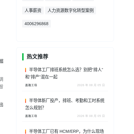
人事薪资
人力资源数字化转型案例
4006296868
热文推荐
超
半导体工厂排班系统怎么选？别把“排人”
和“排产”混在一起
调
盖雅工场
2026 年 08 月 05 日
智
半导体新厂投产，排班、考勤和工时系统
出
怎么规划？
盖雅工场
2026 年 08 月 05 日
半导体工厂已有 HCM/ERP，为什么现场