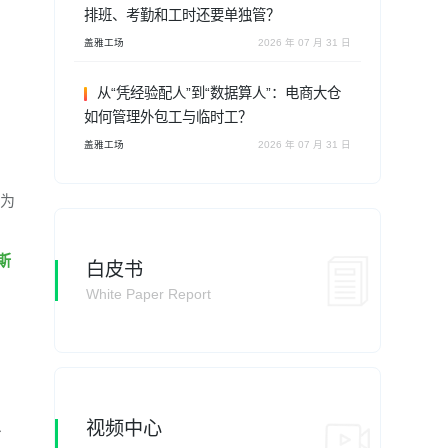
排班、考勤和工时还要单独管？
盖雅工场
2026 年 07 月 31 日
从“凭经验配人”到“数据算人”：电商大仓
如何管理外包工与临时工？
盖雅工场
2026 年 07 月 31 日
认为
斯
白皮书
White Paper Report
。
、
视频中心