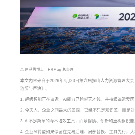
△ 唐秋勇博士，HRFlag 总经理
本文内容来自于2026年4月23日第六届狮山人力资源管理大会
涟漪与巨浪》。
1. 超级智能正在逼近，AI能力已跨越天才线，并持续逼近爱
2. 今天人、企业之间最大的差距，已经不只是知识差，而是对
3. AI不是简单的降本增效工具，而是提质、创新和重构组织
4. 企业AI转型如果停留在先易后难、局部替换、工具先行，