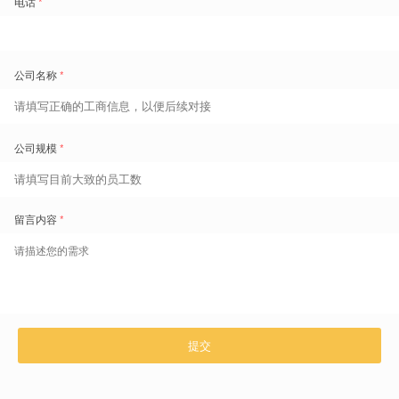
针对阿联酋工时加班规则复杂、WPS 实时监管的特点，可借助属地化
考勤薪酬一体化解决方案，固化多时段加班费率自动核算、加班时长周
期风控阈值，同时预置 WPS 标准接口，实现薪资数据一键上报、全程
留痕。远程办公申请流程可内嵌至
人事管理系统
，实现线上审批、理由
存档、合规备查一体化，降低制度落地与监管核查压力。
信息来源
：UAE Ministry of Human Resources and Emiratisation
(MoHRE)
溯源链接
：
https://zolagroup.com/resources/uae-employment-law-guide
拉美