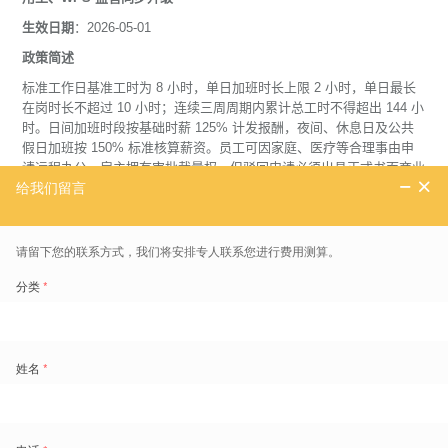
生效日期
：2026-05-01
政策简述
标准工作日基准工时为 8 小时，单日加班时长上限 2 小时，单日最长
在岗时长不超过 10 小时；连续三周周期内累计总工时不得超出 144 小
时。日间加班时段按基础时薪 125% 计发报酬，夜间、休息日及公共
假日加班按 150% 标准核算薪资。员工可因家庭、医疗等合理事由申
请远程办公，雇主拥有审批裁量权，但驳回申请必须出具正式书面商业
理由说明。阿联酋人力资源部同步升级 WPS 薪资监管体系，改为全数
字化实时追踪模式，替代传统银行批量上传方式，强化薪资发放时效、
标准及数据真实性的常态化监管。
合规与企业影响
在阿经营企业须即刻校准考勤、算薪系统内加班时段划分、费率标准及
时长上限逻辑，杜绝人工核算偏差引发薪资欠付风险。企业需制定统一
远程工作申请、审批、留痕管理制度，规范驳回理由书面存档流程，形
成可审计的制度闭环。原有银行批量代发模式不再适配新版 WPS 监管
要求，企业必须保障内部薪酬系统与官方数字化 WPS 平台实现稳定接
口对接、数据实时同步，避免延迟发薪、数据不符引发行政罚款及外籍
员工签证受限。
管理洞察