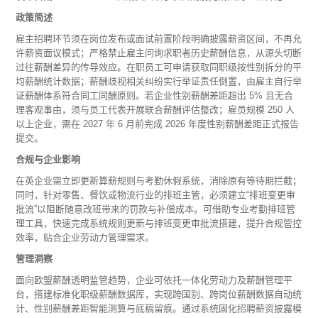
政策简述
雇主招聘环节须在岗位发布或面试前置阶段明确披露薪资区间，不再允
许薪资面议模式；严格禁止雇主问询求职者历史薪酬信息，从源头切断
过往薪酬差异的传导效应。在职员工可申请获取同职级按性别拆分的平
均薪酬统计数据；薪酬歧视相关纠纷实行举证责任倒置，由雇主自行举
证薪酬体系符合同工同酬原则。若企业性别薪酬差距超出 5% 且无合
理客观事由，须与员工代表开展联合薪酬评估整改；雇员规模 250 人
以上企业，需在 2027 年 6 月前完成 2026 年度性别薪酬差距正式报告
提交。
合规与企业影响
在英企业需立即更新算薪规则与考勤休假系统，消除原有等待期拦截；
同时，针对零售、餐饮或物流行业的排班主管，必须建立“排班变更审
批流”以阻断随意改班带来的罚款与补偿成本。可借助专业考勤排班管
理工具，快速完成系统规则更新与排班变更审批流搭建，提升合规管控
效率，贴合企业劳动力管理需求。
管理洞察
面向欧盟薪酬透明监管趋势，企业可依托一体化劳动力及薪酬管理平
台，搭建标准化职级薪酬数据库，实现跨国别、跨岗位薪酬数据自动统
计、性别薪酬差距智能测算与底稿留痕。通过系统固化招聘薪资披露模