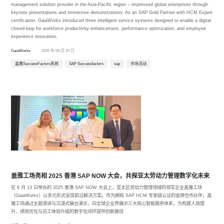
management solution provider in the Asia-Pacific region – impressed global enterprises through
keynote presentations and immersive demonstrations. As an SAP Gold Partner with HCM Expert
certification, GaiaWorks introduced three intelligent service systems designed to enable a digital
closed-loop for workforce productivity enhancement, performance optimization, and employee
experience innovation.
GaiaWorks
2025 年 06 月 20 日
盖雅SuccessFactors系统
SAP Successfactors
sap
市场活动
盖雅工场亮相 2025 香港 SAP NOW 大会，共探亚太劳动力管理数字化未来​
在 6 月 13 日举办的 2025 香港 SAP NOW 大会上，亚太区劳动力管理领域的领军企业盖雅工场
（GaiaWorks）以多元形式呈现前沿解决方案。作为拥有 SAP HCM 专家级认证的金牌合作伙伴，盖
雅工场通过主题演讲与沉浸式展台演示，向全球企业界展示三大核心智能服务体系，为构建人效提
升、绩效优化与员工体验升级的数字化闭环提供创新路径