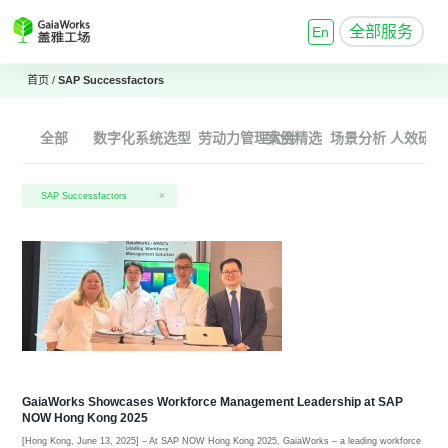
全部服务
En
首页
/
SAP Successfactors
全部
数字化系统选型
劳动力管理大会
案例精选
场景分析
人效研究
SAP Successfactors
GaiaWorks Showcases Workforce Management Leadership at SAP
NOW Hong Kong 2025
[Hong Kong, June 13, 2025] – At SAP NOW Hong Kong 2025, GaiaWorks – a leading workforce