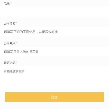
盖雅工场
2025 年 11 月 26 日
制造业 UPPH 提升有哪些实用技巧
对于制造业企业而言，UPPH 提升不是单一动作，而是系统化的管理变革。盖雅系统通过数字化工具
将实用技巧转化为可落地、可复制的管理流程，帮助企业突破人效瓶颈，实现从 “规模增长” 到 “效能
增长” 的转型。
盖雅工场
2025 年 11 月 26 日