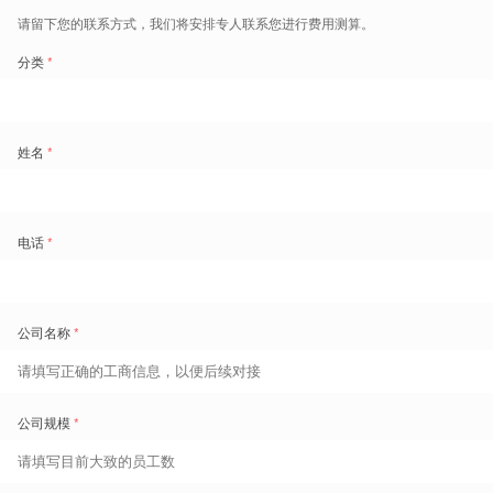
2020年，盖雅成功实施
森马服饰
、
爱旭太阳能
、
味全食品
、
西交利
物浦大学
等 SAP SuccessFactors 项目，帮助这些客户利用先进的
云技术获得人力资源数字化提升和管理增值。在 SAP 公司进行的
NPS 调查中，客户对盖雅的专业服务均一致好评。与此同时，盖雅
针对 SAP SuccessFactors 研发的扩展应用平台于近日再次获得了
QPPS 认证
，覆盖如：门店员工移动门户、蓝领员工扫码批量入
职、项目绩效、短信提醒等本地化应用场景，助力 SF 的应用生态
蓬勃发展。