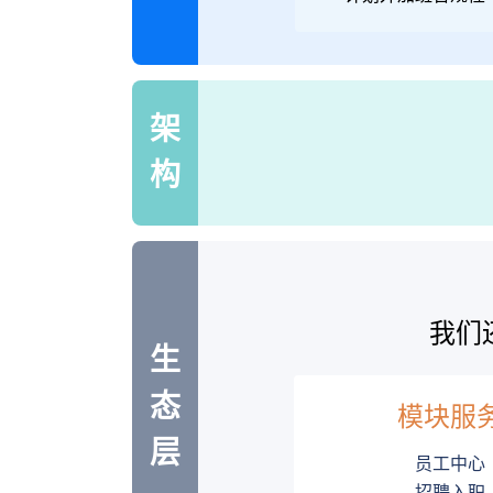
架
构
我们
生
态
模块服
层
员工中心
招聘入职