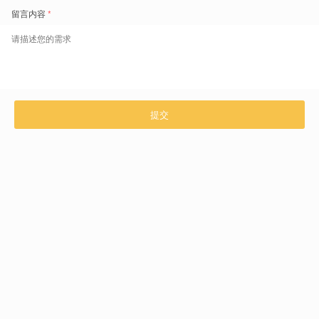
人效
利润
合规
成本
战略
提升
增长
经营
优化
落地
推动人效提升
聚焦人效管理，提升业务效率
人效诊断
企业人效管理成熟度评估
组织岗位与分工合理性
组织岗位价值梳理
人效管理体系建设
人效指标体系建设
人效数据看板搭建
人效管理工具应用