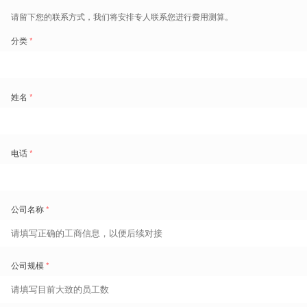
企业文化
让价值观从理念走向行为，形成组织长期竞争力。
文化萃取沉淀
文化体验工作坊
案例大赛与微课传播
盖雅学苑产品服务体系
聚焦人效管理，提升业务效率
盖雅学苑产品服务体系以业务结果为导向，强调从现状诊断
到体系搭建，再到行动落地的闭环推进。