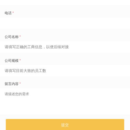
员工视角
各岗位技能排行，激发员工竞争的同时，员工遇到问题时知道向谁提问。
互动社区提供给员工分享经验、发起问题、共享知识的交流平台。
依据岗位级别，按照操作/管理/技术路线为员工规划明确的发展地图。
发展地图中，通过每个待发展岗位的技能得分差距，明确学习目标。
免费演示