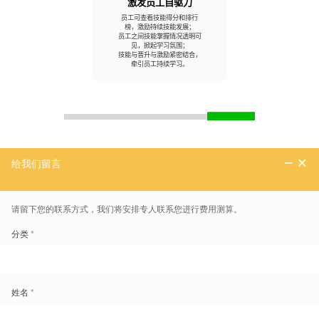
激发员工自驱力
员工可查看技能得分和排行
-精益
多
榜，激励持续技能发展；
职业
员工之间技能掌握情况透明可
；
清
见，掀起学习氛围；
数据
技能与晋升与激励紧密结合，
学
牵引员工持续学习。
高管
功能介绍