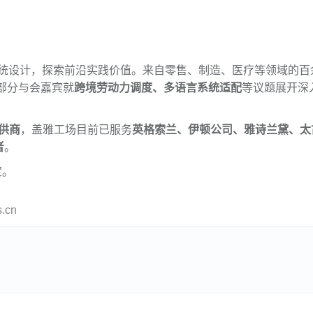
统设计，探索前沿实践价值。来自零售、制造、医疗等领域的百
，部分与会嘉宾就
跨境劳动力调度、多语言系统适配
等议题展开深
供商
，盖雅工场目前已服务
英格索兰、伊顿公司、雅诗兰黛、太
者
。
定。
cn