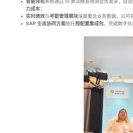
智能排班
系统通过 AI 算法精准预测业务需求，
力成本
；
实时绩效
与
考勤管理模块
深度整合业务数据，以可
SAP 生态协同方案
依托
预配置集成包
，完成数字化