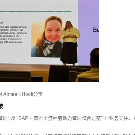
imee 't Hooft分享
破
" 及 "SAP + 盖雅全流程劳动力管理整合方案" 为业务支柱，