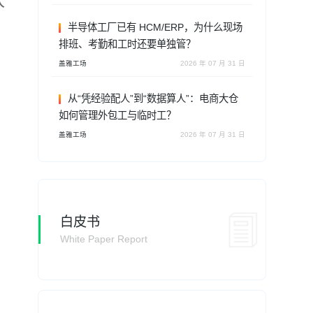
人
半导体工厂已有 HCM/ERP，为什么现场
排班、考勤和工时还要单独管？
盖雅工场
2026 年 07 月 31 日
从“凭经验配人”到“数据算人”：电商大仓
如何管理外包工与临时工？
盖雅工场
2026 年 07 月 31 日
白皮书
White Paper Report