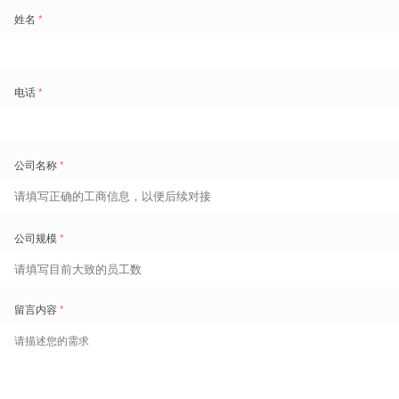
计量
分析
智能
让企业人效实时可量化
盖雅人效洞察，构建业人财一体化决策新范式
将劳动力数据转化为 “降本、提效、决策、控险” 的具体能力