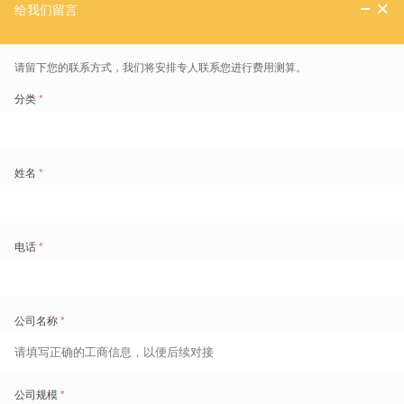
有一套系统就能真正解决不同业务痛点。“用云的系统，等于是租房，
租房子很难说一辈子都住这个小区，” 常晓东打了一个生动的比方。
“敏捷1+n”的SaaS模式，提供了施耐德电气一种灵活性，使施耐
德电气中国区能够根据市场变化、供应商能力和成本因素，敏捷地调整
数字化组合，始终使用每个领域最优秀的“武器”。
那么，施耐德电气是如何盘活基于SaaS的“敏捷1+n”HR数字化生
态？这和其体系设计、组织结构、人员能力密切相关，我们会在后面详
细展开介绍。
关键落地：
Sa
aS
考勤系统
，驱动24个工厂人效倍增
前文我们说，施耐德电气中国区形成了基于SaaS的“敏捷1+n” HR
数字化生态，并且它们既各司其职，又浑然一体，敏捷而显著德支撑着
施耐德电气不同类型的业务管理需求。
这正是当下众多制造企业面临的终极痛点：合规是生存底线，人效