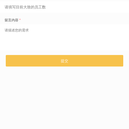
是发展生命线，二者如何兼得？施耐德与盖雅的合作提供了一个标准答
案。
2021年，因原供应商Kronos宣布退出中国，施耐德面临紧急换型
的挑战。
从Kronos转盖雅系统，从“OP”到“SaaS”，不仅是技术升级，更是
模式跃迁。
当时，Kronos是施耐德所有系统中“唯一一个非云的系统”。其本地
部署模式操作复杂、维护成本高昂，且数据分析能力薄弱。
盖雅工场以其真正的SaaS模式、合理的价格和强大的数据分析能
力脱颖而出。施耐德电气中国团队选择用盖雅来管理其在中国24家工
厂的蓝领工人的时间。
切换的背后，是一次彻底的管理范式升级：
•
效率提升
：
上线盖雅后，
各个工厂的考勤管理人员工时平均可以
节约了70%
，24家工厂加起来的集约效益规模惊人。
•
体验革新
：
万名蓝领工人得以通过手机端实时处理考勤和假勤，
告别手写纸条
，感受到了“指尖上的公平与透明”。
•
人效洞察
：
盖雅系统与生产执行系统（MES）数据打通，实现了
工时与产出的精准关联计算，为精益管理提供了更加实时可量化的数据