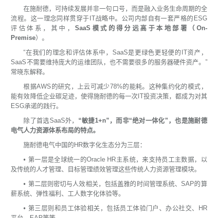
在施耐德，可持续发展并非一句口号，而是融入业务生命周期的全
流程。这一理念同样贯穿于IT战略中。公司内部自有一套严格的ESG
评估体系，其中，
SaaS模式的得分远高于本地部署（On-
Premise
）。
“在我们的理念和评估体系中，SaaS是更绿色更轻便的IT资产，
SaaS不需要维持庞大的运维团队，也不需要很多的服务器硬件资产。”
常晓东解释。
根据AWS的研究，上云可减少78%的能耗。这种集约化的模式，
能有效降低企业碳足迹，使得施耐德的每一次IT投资决策，都成为对其
ESG承诺的践行。
除了首选SaaS外，
“敏捷1+n”，而非“绝对一体化”，也是施耐德
电气人力资源体系布局的特点。
施耐德电气中国的HR数字化生态分为三层：
• 第一层是全球统一的Oracle HR主系统，来支持员工主数据，以
及传统的人才管理、目标管理绩效管理这些传统人力资源管理模块。
• 第二层则密切与人效相关，包括盖雅的时间管理系统、SAP的算
薪系统、弹性福利、工人数字化体验等。
• 第三层则和员工体验相关，包括员工体验门户、办公社交、HR
平台、EAP等等。