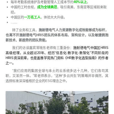
每年
考勤系统
维护及考勤管理人工成本节约
40%以上
。
中国的工时合规，
成为全球典范
，吸引南美、东南亚等区域前来取
经。
中国区的
一万名工人
，体验大大升级。
……
除了业务和工具，
施耐德电气人力资源数字化成效能够成为标杆，
也离不开施耐德电气HRIS团队的体系布局、架构设计，以及敏捷拥抱
新技术、新趋势的团队势能。
我们的访谈嘉宾常晓东老师有三重身份：
施耐德电气中国区HRIS
高级经理，从业超过20年、经历“信息化-数字化-数智化”不同阶段的
HRIS资深前辈，也是盖雅学苑热门资料《HR数字化选型指南》的作者
之一。
“我们应用的集团全球与本土的云系统多达十几种，它们各司其
职，又浑然一体。”常老师表示，“这种“多云共生”的策略并非偶然，其
选择标准深深植根於企业的ESG理念之中。