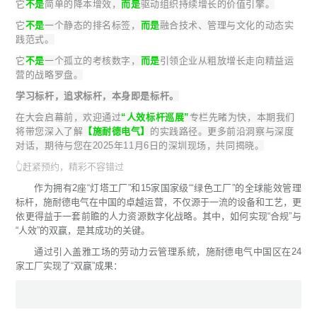
它
不是
简单的降本增效，
而是
驱动组织持续增长的价值引擎。
它
不是
一个静态的排名标签，
而是
融合技术、管理与文化的动态实
践范式。
它
不是
一个孤立的考核数字，
而是
引领企业从粗放增长走向精益运
营的战略罗盘。
学习标杆，追求标杆，本身即是标杆。
在大会启幕前，欢迎通过
“人效标杆巡展”
专栏先睹为快，本期我们
将带您深入了解
【施耐德电气】
的实践路径。更多前沿洞察与深度
对话，期待与您在2025年11月6日的深圳现场，共同揭晓。
👆赶紧预约，精彩不容错过
作为拥有2座“灯塔工厂”和15家国家级“‘绿色工厂”的全球能效管理
标杆，施耐德电气在中国的卓越运营，不仅源于一流的设备和工艺，更
依更得益于一套前瞻的人力资源数字化战略。其中，如何实现“合规”与
“人效”的双赢，是其成功的关键。
通过引入盖雅工场的劳动力云管理系統，施耐德电气中国区在24
家工厂实现了“双赢”成果：