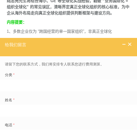
陆忠亮先生将结合海尔、GE 等全球化实战经验，戳破 “业务国际化 =
组织全球化” 的常见误区，清晰界定真正全球化组织的核心标准，为中
企从海外布局走向真正全球化组织提供判断框架与建设方向。
内容提要：
1、多数企业仅为 “跨国经营的单一国家组织”，非真正全球化
2、全球化组织四大核心特征
3、实现全球化管理的四大判断标准
唐秋勇博士，HRFlag总经理、南京师范大学商学院人工智能研究中