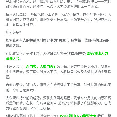
AI浪潮席卷而来，这不仅是行业的升级，更是一场残酷的冲击——尤其
对传统行业而言，这种冲击已深入人力资源管理的每一个环节。
技术迭代过快，HR团队跟不上节奏，陷入“不会做、做不好”的内耗；人
机协同缺乏成熟路径，组织效率不升反降；人效提升乏力，管理成本高
企，转型举步维艰。
如何破局？
如何让AI与人的关系从“替代”变为“共生”，成为每一位HR与管理者的
燃眉之急。
在此背景下，盖雅工场、人效研究院将于
4月23日
举办
2026狮山人力
资源大会
。
本届大会以
「AI向实，人效向善」
为主题，摒弃空泛理论概念，聚焦真
实业务场景，深度探讨AI技术下沉、人机协同提效及人效共益的实现路
径。
自创办至今，狮山人力资源大会始终坚守干货分享、利他共赢的核心原
则，今年已是第六届。
大会聚焦行业前沿趋势，深耕实践落地路径，凭借专业务实的内容和高
质量的体验，在长三角乃至全国人力资源领域积累了广泛影响力，已成
为行业内极具口碑的年度盛会。
4月23日•苏州
（线上直播全程同步）
#2026狮山人力资源大会
我们一起