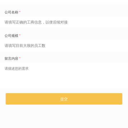
心执行主任，著有14本人工智能和人力资源管理畅销图书
唐秋勇博士在人工智能和人力资源领域有20多年创业、经营管理、研
究经验。拥有法国蒙彼利埃大学管理学博士学位和澳大利亚国立大学创
新管理硕士学位。
2024年以来，他完成了5本关键人工智能教材图书-《提示词工程学》、
《涌现-在混沌与秩序之间的智能》、《AI组织学》、《人工智能经济
学》、《人工智能伦理、安全与隐私》。
本次大会，唐秋勇博士将分享他关于AI时代，组织、人效、HR转型的
前瞻洞察。
内容提要
1、当前AI的SOTA水平已达天才级，对人和组织将产生何种影响？
2、AI对人效的影响，已达3个数量级，这将意味着什么？
3、AI时代，组织和HR将如何进化？