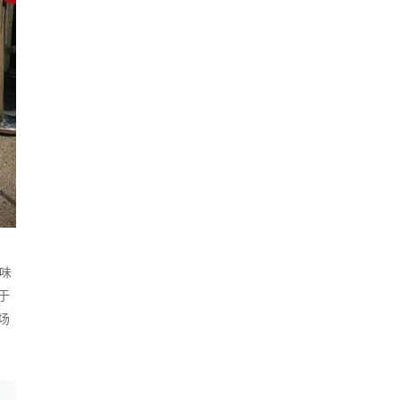
意味
于
场