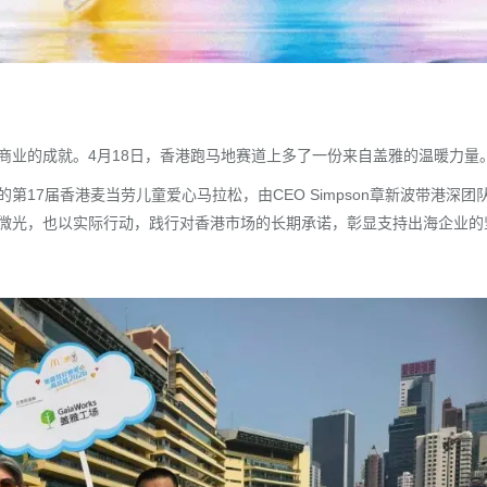
商业的成就。4月18日，香港跑马地赛道上多了一份来自盖雅的温暖力量
17届香港麦当劳儿童爱心马拉松，由CEO Simpson章新波带港深团
微光，也以实际行动，践行对香港市场的长期承诺，彰显支持出海企业的