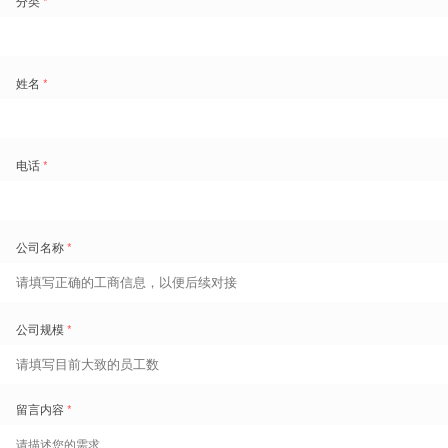
三大实战案例，见证解决方案落地力量
为让干货更具落地性，盖雅工场在现场分享了三个真实案例，覆盖3C
零售、香港快餐（QSR）、香港物业管理三大出海中企高频布局行
业，用实际成果证明解决方案的价值。
案例一：3C零售行业——盘活人力，提升销售转化
某全球3C电子品牌，在大陆布局数百余家授权门店，曾因无法匹配顶
尖销售与高峰客流，门店转化率差距悬殊，且近30%的排班需手动调
整。
盖雅智能调度系统部署后，可按小时精准预测客流，匹配员工绩效与工
作时段，最终实现全网络
销售转化率提升10%以上
，既盘活了现有人
力，也增强了核心员工的归属感。
案例二：香港快餐行业——合规前置，解放管理精力
香港金钟中心某全球快餐连锁旗舰门店，高峰时段
每小时服务超1000
名顾客
，需调度100余名员工满足15种不同技能需求，同时需严格遵守