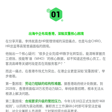
出海中企布局香港，深陷双重核心困境
在分享开篇，李炜就直击HR管理领域的深层痛点，也是与会CHRO、
HR总监等高管普遍面临的困境。
他抛出一个核心疑问：“很多企业完成HR数字化转型后，能清晰掌握员
工绩效、技能等‘谁（WHO）’的核心数据，却不知道这些核心员工，在
客流高峰等关键时段是否在岗服务客户？”
而这一痛点，在香港市场尤为突出，在港企业更是深陷“双重困境”，举
步维艰。
第一重困境：
劳动力短缺的结构性难题
。据香港政府统计处数据，到
2028年，香港将面临18万名劳动力缺口，单纯依靠招聘，根本无法从
根源上解决问题。
第二重困境：
合规要求升级的管控压力
。今年1月18日正式生效的“468
规则”，以四周为滚动周期，兼职员工工作满68小时即可享受法定福
利，对企业兼职人员调度、工时管控提出极高要求。