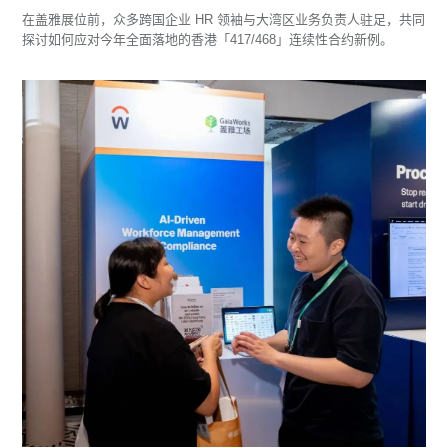
在盖雅展位前，众多跨国企业 HR 领袖与大湾区业务负责人驻足，共同
探讨如何应对今年全面落地的香港「417/468」连续性合约新例。