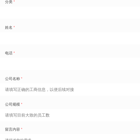
能的提升提供了新的数字化工具。
△ 盖雅 34Learning 资深解决方案总监刘哲华
与高级产品经理赵艳秋
庆典下半场，
企业人效赋能专家、盖雅工场战略与运营高级副总裁李斌