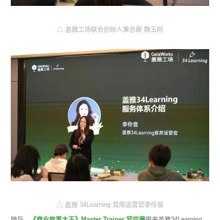
△ 盖雅工场联合创始人兼总裁 魏玉刚
△ 盖雅 34Learning 首席运营官李伶音
随后，
《商业故事大王》Master Trainer 官应廉
带来盖雅34Learning