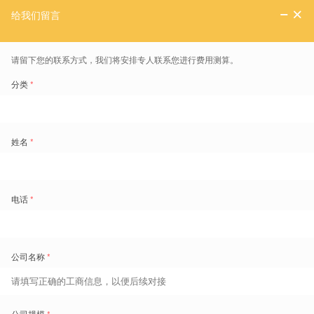
2条产线初试共享用工
每次排班要耗费4-6小时
太古可口可乐算是走在了机器换人和自动化生产的前列，他们工厂的人
数并不多。
以太古可口可乐上海申美工厂为例，该工厂人员规模为2400人左右
（申美金桥厂制造部330人），每条产线10-20人不等，一条产线的每
个班次10人左右。
对任何一家拥有着成熟管理和运营模式的企业而
言，这种规模的排班并不是一件难事，依赖人脑似乎也可以快速完成。
但与我们的认知相冲突的是，太古可口可乐却早在2020年制定劳动力
管理数字化的蓝图时，就将自动化共享排班纳入其中了，并与盖雅进行
了探讨和上线规划。
他们深知共享用工背后的排班“复杂度”。
共享用工对精细化管理程度要求只会更高，精细化不仅体现于考虑各种
限制规则，而且更重要的是需要对排班影响因子进行优先级排序
（如下
图示例）
。