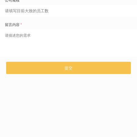
首先，员工工时可用性与岗位需求相匹配。
太古可口可乐的产线排班采用三班 （3 个班组）两倒 （2个早晚班）的
方式进行排班，每个班组在一段时间所上的班次是固定的（如下）。
1. 班组：早早晚晚休休早早晚晚休休
2. 班组：晚晚休休早早晚晚休休早早
3. 班组：休休早早晚晚休休早早晚晚
在固有班次下，如果某一岗位人员不足，首先可以从产线从休息班