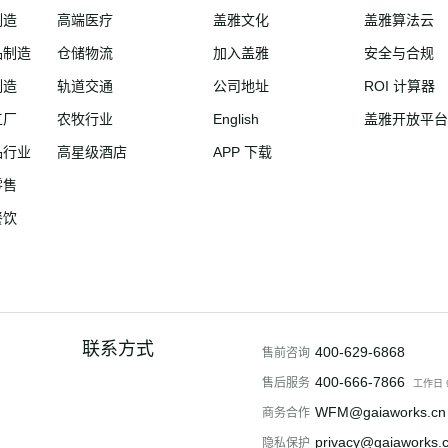
制造
高端医疗
盖雅文化
盖雅算法云
品制造
仓储物流
加入盖雅
安全与合规
制造
轨道交通
公司地址
ROI 计算器
工厂
农牧行业
English
盖雅开放平台
品行业
高星级酒店
APP 下载
零售
餐饮
联系方式
400-629-6868
售前咨询
400-666-7866
售后服务
工作日 9:
WFM@gaiaworks.cn
商务合作
privacy@gaiaworks.
隐私保护