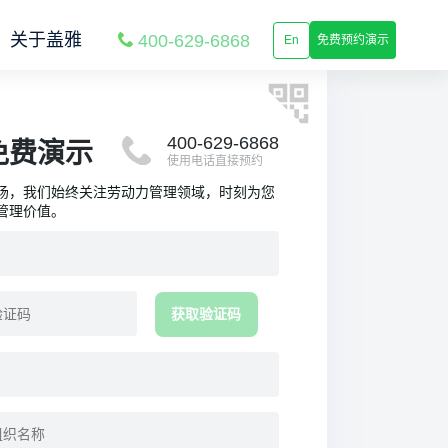
半导体工厂排班系统怎么选？别把
“排人”和“排产”混在一起
关于盖雅
400-629-6868
En
免费预约演示
发布时间：
2026-08-05
半导体新厂投产，排班、考勤和工时
系统怎么规划？
发布时间：
2026-08-05
400-629-6868
免费演示
使用电话直接预约
半导体工厂已有 HCM/ERP，为什么
现场排班、考勤和工时还要单独管？
场，我们始终关注劳动力管理领域，时刻为您
发布时间：
2026-07-31
管理价值。
从“凭经验配人”到“数据算人”：电商
大仓如何管理外包工与临时工？
发布时间：
2026-07-31
获取验证码
出海中企全球用工合规执行窗口，8-
10月待办行动清单 | 2026年第8期
发布时间：
2026-07-31
盖雅工场入选国家工信部新一代信息
技术融合应用典型案例
发布时间：
2026-07-31