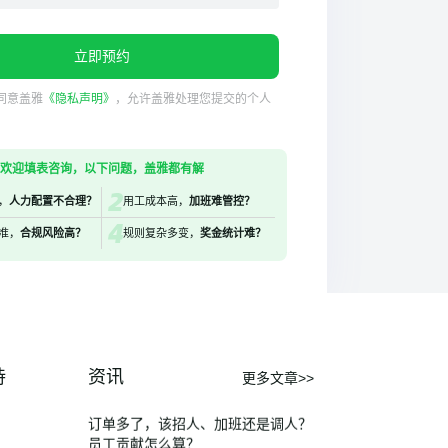
费森尤斯卡比 × 盖雅工场：推进考
勤排班数字化，共建敏捷智能人力运
立即预约
营体系
发布时间：
2026-07-31
同意盖雅
《隐私声明》
，允许盖雅处理您提交的个人
2026菲律宾用工合规实务预警：分
区薪资与节假日差异化薪酬解读
发布时间：
2026-07-24
欢迎填表咨询，以下问题，盖雅都有解
比CFO更早看到问题：CHO如何从
，
人力配置不合理？
用工成本高，
加班难管控？
「业-人-财」数据里找人效黑洞？
发布时间：
2026-07-24
准，
合规风险高？
规则复杂多变，
奖金统计难？
再突破｜盖雅成功完成30万人规模
系统压测，验证高并发、高稳定的系
统承载力
发布时间：
2026-07-24
盖雅智能排班VS普通排班软件，究
竟有什么区别？
持
资讯
更多文章>>
发布时间：
2026-07-24
订单多了，该招人、加班还是调人？
员工贡献怎么算？