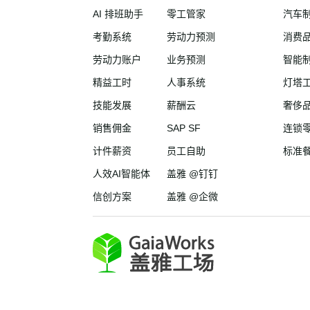
AI 排班助手
零工管家
汽车
考勤系统
劳动力预测
消费
劳动力账户
业务预测
智能
精益工时
人事系统
灯塔
技能发展
薪酬云
奢侈
销售佣金
SAP SF
连锁
计件薪资
员工自助
标准
人效AI智能体
盖雅 @钉钉
信创方案
盖雅 @企微