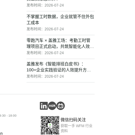
发布时间：
2026-07-24
不掌握工时数据，企业就管不住外包
工成本
发布时间：
2026-07-24
零跑汽车 × 盖雅工场：考勤工时管
理项目正式启动，共筑智能化人效管
理
发布时间：
2026-07-24
盖雅发布《智能排班白皮书》：
100+企业实践验证的人效提升方法
论
发布时间：
2026-07-24
AI来了，2026下半年，大厂集体向
中层开刀？
发布时间：
2026-07-17
某通信巨头客服中心：智能排班让
30 - 18:00
1000+坐席的排班效率提升3.8倍，
微信扫码关注
换班率下降29%
发布时间：
2026-07-16
获取一手 WFM 行业
资料
cn