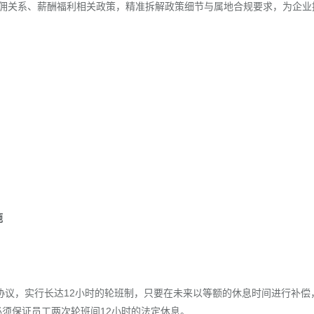
佣关系、薪酬福利相关政策，精准拆解政策细节与属地合规要求，为企业
施
方自愿达成协议，实行长达12小时的轮班制，只要在未来以等额的休息时间进行补偿
须保证员工两次轮班间12小时的法定休息。