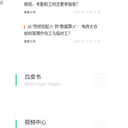
提
排班、考勤和工时还要单独管？
盖雅工场
2026 年 07 月 31 日
从“凭经验配人”到“数据算人”：电商大仓
如何管理外包工与临时工？
盖雅工场
2026 年 07 月 31 日
白皮书
White Paper Report
，
视频中心