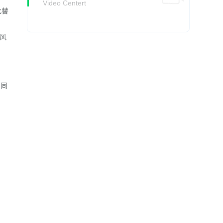
Video Centert
此替
风
合同