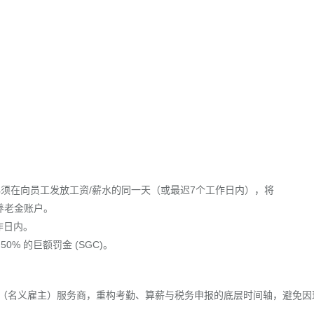
必须在向员工发放工资/薪水的同一天（或最迟7个工作日内），将
的养老金账户。
作日内。
0% 的巨额罚金 (SGC)。
 EOR（名义雇主）服务商，重构考勤、算薪与税务申报的底层时间轴，避免因