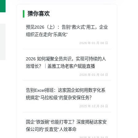
猜你喜欢
预见2026（上）：告别“救火式”用工，企业
组织正在走向“乐高化”
2026 年 01 月 08 日
2026 如何凝聚全员共识，实现可持续的人
效增长？｜盖雅工场老客户赋能直播
2026 年 01 月 04 日
告别Excel排班：这家国企如何用数字化系
统搞定“马拉松级”的复杂安保任务？
2025 年 12 月 24 日
国企“铁饭碗”也能打零工？深度揭秘这家安
保公司的“反直觉”人效革命
2025 年 12 月 24 日