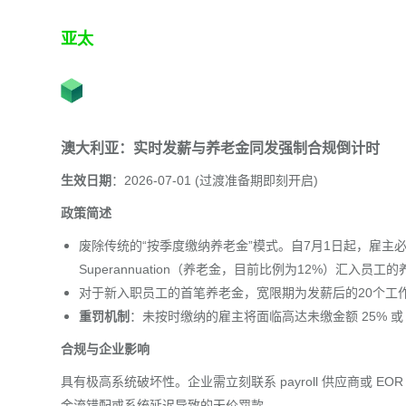
亚太
澳大利亚：实时发薪与养老金同发强制合规倒计时
生效日期
：2026-07-01 (过渡准备期即刻开启)
政策简述
废除传统的“按季度缴纳养老金”模式。自7月1日起，雇主
Superannuation（养老金，目前比例为12%）汇入员工
对于新入职员工的首笔养老金，宽限期为发薪后的20个工
重罚机制
：未按时缴纳的雇主将面临高达未缴金额 25% 或 5
合规与企业影响
具有极高系统破坏性。企业需立刻联系 payroll 供应商或
金流错配或系统延迟导致的天价罚款。