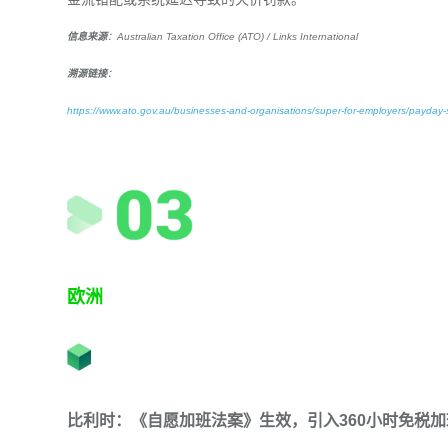
信息来源
：Australian Taxation Office (ATO) / Links International
溯源链接
：
https://www.ato.gov.au/businesses-and-organisations/super-for-employers/payday
欧洲
比利时：《自愿加班法案》生效，引入360小时免税