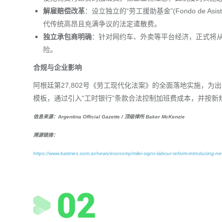
解雇赔偿改革
：设立独立的“劳工援助基金”(Fondo de Asi
代传统高昂且充满争议的法定遣散费。
独立承包商明确
：针对网约车、外卖等平台经济，正式将从
险。
合规与企业影响
阿根廷第27,802号《劳工现代化法案》的全面落地实施，为
模板，通过引入“工时银行”条款合法控制加班费成本，并按新
信息来源：Argentina Official Gazette / 顶级律所 Baker McKenzie
溯源链接：
https://www.batimes.com.ar/news/economy/milei-signs-labour-reform-introducing-ne