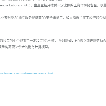
stencia Laboral - FAL)，由雇主按月拨付一定比例的工资作为储备金，以
业者归类为“独立服务提供商”而非全职员工，极大降低了零工经济的合规
出海拉美的中企迎来了一定程度的“松绑”。针对新规，HR需立即更新劳动
规重构离职补偿金的财务计提模型。
w-rules-on-contracts-strikes-and-severance.phtml