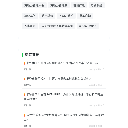
劳动力管理大会
劳动力管理云
智能排班
考勤系统
精益工时
销售绩效
劳动力分析
员工自助
人事薪资
人力资源数字化转型案例
4006296868
热文推荐
半导体工厂排班系统怎么选？别把“排人”和“排产”混在一起
盖雅工场
2026 年 08 月 05 日
半导体新厂投产，排班、考勤和工时系统怎么规划？
盖雅工场
2026 年 08 月 05 日
半导体工厂已有 HCM/ERP，为什么现场排班、考勤和工时还
要单独管？
盖雅工场
2026 年 07 月 31 日
从“凭经验配人”到“数据算人”：电商大仓如何管理外包工与临时
工？
盖雅工场
2026 年 07 月 31 日