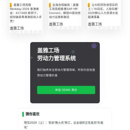
盖雅工场亮相
出海合规破局｜盖雅
让AI的风吹进现实的
Workday 2026 香港峰
工场亮相香港SAP HR
土 | “AI向实，人效向善”
会：417/468 新例下，
Connect，解锁AI驱动劳
2026狮山人力资源大会
如何破局粤港澳前线人手
动力运营新路径
圆满落幕
荒？
盖雅工场
盖雅工场
2026 年 04 月 30 日
2026 年 04 月 28 日
盖雅工场
2026 年 06 月 05 日
盖雅工场
劳动力管理系统
我们始终关注劳动力管理领域，时刻为您创造
劳动力管理价值
体验 DEMO 演示
猜你喜欢
预见2026（上）：告别“救火式”用工，企业组织正在走向“乐高
化”