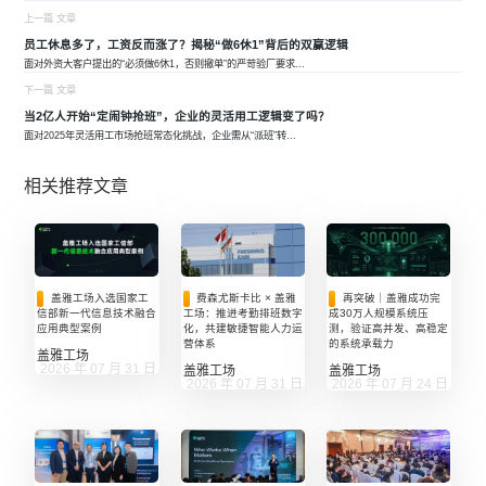
上一篇 文章
员工休息多了，工资反而涨了？揭秘“做6休1”背后的双赢逻辑
面对外资大客户提出的“必须做6休1，否则撤单”的严苛验厂要求
...
下一篇 文章
当2亿人开始“定闹钟抢班”，企业的灵活用工逻辑变了吗？
面对2025年灵活用工市场抢班常态化挑战，企业需从“派班”转
...
相关推荐文章
盖雅工场入选国家工
费森尤斯卡比 × 盖雅
再突破｜盖雅成功完
信部新一代信息技术融合
工场：推进考勤排班数字
成30万人规模系统压
应用典型案例
化，共建敏捷智能人力运
测，验证高并发、高稳定
营体系
的系统承载力
盖雅工场
2026 年 07 月 31 日
盖雅工场
盖雅工场
2026 年 07 月 31 日
2026 年 07 月 24 日