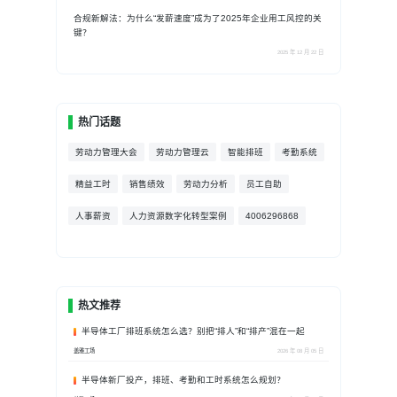
合规新解法：为什么“发薪速度”成为了2025年企业用工风控的关
键？
2025 年 12 月 22 日
热门话题
劳动力管理大会
劳动力管理云
智能排班
考勤系统
精益工时
销售绩效
劳动力分析
员工自助
人事薪资
人力资源数字化转型案例
4006296868
热文推荐
半导体工厂排班系统怎么选？别把“排人”和“排产”混在一起
盖雅工场
2026 年 08 月 05 日
半导体新厂投产，排班、考勤和工时系统怎么规划？