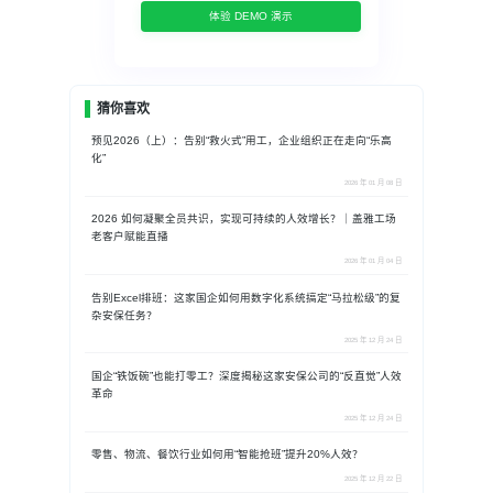
体验 DEMO 演示
猜你喜欢
预见2026（上）：告别“救火式”用工，企业组织正在走向“乐高
化”
2026 年 01 月 08 日
2026 如何凝聚全员共识，实现可持续的人效增长？｜盖雅工场
老客户赋能直播
2026 年 01 月 04 日
告别Excel排班：这家国企如何用数字化系统搞定“马拉松级”的复
杂安保任务？
2025 年 12 月 24 日
国企“铁饭碗”也能打零工？深度揭秘这家安保公司的“反直觉”人效
革命
2025 年 12 月 24 日
零售、物流、餐饮行业如何用“智能抢班”提升20%人效？
2025 年 12 月 22 日