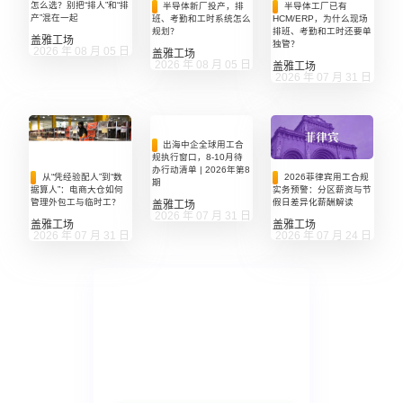
怎么选？别把“排人”和“排
半导体工厂已有
半导体新厂投产，排
产”混在一起
HCM/ERP，为什么现场
班、考勤和工时系统怎么
排班、考勤和工时还要单
规划？
盖雅工场
独管？
2026 年 08 月 05 日
盖雅工场
2026 年 08 月 05 日
盖雅工场
2026 年 07 月 31 日
出海中企全球用工合
规执行窗口，8-10月待
办行动清单 | 2026年第8
2026菲律宾用工合规
从“凭经验配人”到“数
期
实务预警：分区薪资与节
据算人”：电商大仓如何
假日差异化薪酬解读
管理外包工与临时工？
盖雅工场
2026 年 07 月 31 日
盖雅工场
盖雅工场
2026 年 07 月 24 日
2026 年 07 月 31 日
盖雅工场
劳动力管理系统
我们始终关注劳动力管理领域，时刻为您创造
劳动力管理价值