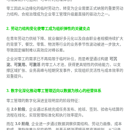
零工因此从边缘化的临时劳动力，转变为企业需要正式纳管的重要劳动
力结构，合规治理成为企业零工管理升级最直接的驱动力之一。
2. 劳动力结构变化使零工成为组织弹性的关键支点
在青年劳动力供给下降、就业偏好多元化以及自由职业者规模持续扩大
的背景下，餐饮、零售、物流等行业的业务季节性波动被进一步放大，
导致固定编制难以高效应对峰谷差。
企业对零工的需求已不再局限于临时补位，而是希望通过构建
可沉
淀、可复用、可激活
的零工人才池，获得更具韧性的供给能力，以支
撑区域扩张、业务高峰与短期突发事件，实现组织灵活性与成本效率的
双重提升。
3. 数字化深化推动零工管理迈向以数据为核心的经营体系
零工管理的数字化演进呈现明显的阶段特征：
在
2.0 阶段
，企业通过系统完成任务发布、抢班、签到、验收与结算的
流程在线化，实现管理标准化和执行效率提升。
而在
3.0 阶段
, 企业进一步通过数据洞察供需结构、劳动力画像、成本
构成、激励效果与风险趋势，并基于预测逻辑开展资源规划，从“记录