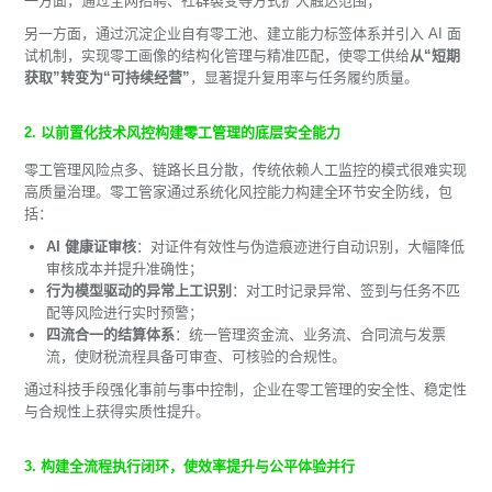
一方面，通过全网招聘、社群裂变等方式扩大触达范围；
另一方面，通过沉淀企业自有零工池、建立能力标签体系并引入 AI 面
试机制，实现零工画像的结构化管理与精准匹配，使零工供给
从“短期
获取”转变为“可持续经营”
，显著提升复用率与任务履约质量。
2. 以前置化技术风控构建零工管理的底层安全能力
零工管理风险点多、链路长且分散，传统依赖人工监控的模式很难实现
高质量治理。零工管家通过系统化风控能力构建全环节安全防线，包
括：
AI 健康证审核
：对证件有效性与伪造痕迹进行自动识别，大幅降低
审核成本并提升准确性；
行为模型驱动的异常上工识别
：对工时记录异常、签到与任务不匹
配等风险进行实时预警；
四流合一的结算体系
：统一管理资金流、业务流、合同流与发票
流，使财税流程具备可审查、可核验的合规性。
通过科技手段强化事前与事中控制，企业在零工管理的安全性、稳定性
与合规性上获得实质性提升。
3. 构建全流程执行闭环，使效率提升与公平体验并行