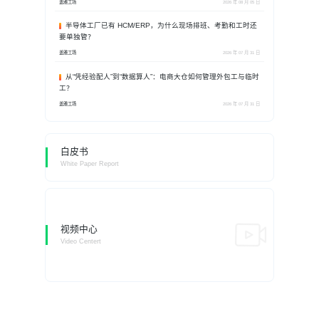
盖雅工场
2026 年 08 月 05 日
半导体工厂已有 HCM/ERP，为什么现场排班、考勤和工时还
要单独管？
盖雅工场
2026 年 07 月 31 日
从“凭经验配人”到“数据算人”：电商大仓如何管理外包工与临时
工？
盖雅工场
2026 年 07 月 31 日
白皮书
White Paper Report
视频中心
Video Centert