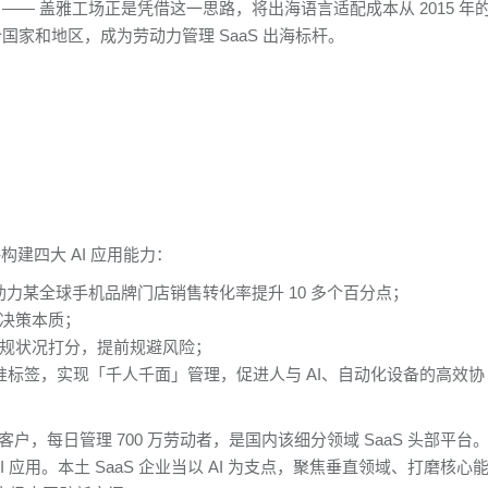
争力 —— 盖雅工场正是凭借这一思路，将出海语言适配成本从 2015 年
 个国家和地区，成为劳动力管理 SaaS 出海标杆。
略构建四大 AI 应用能力：
助力某全球手机品牌门店销售转化率提升 10 多个百分点；
决策本质；
规状况打分，提前规避风险；
精准标签，实现「千人千面」管理，促进人与 AI、自动化设备的高效协
家客户，每日管理 700 万劳动者，是国内该细分领域 SaaS 头部平台
 应用。本土 SaaS 企业当以 AI 为支点，聚焦垂直领域、打磨核心