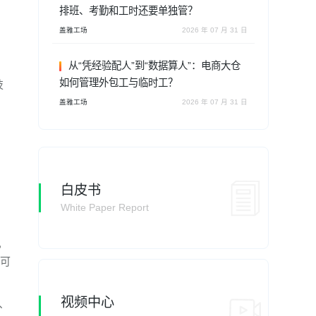
排班、考勤和工时还要单独管？
盖雅工场
2026 年 07 月 31 日
考
从“凭经验配人”到“数据算人”：电商大仓
如何管理外包工与临时工？
技
盖雅工场
2026 年 07 月 31 日
白皮书
White Paper Report
，
为可
视频中心
据、