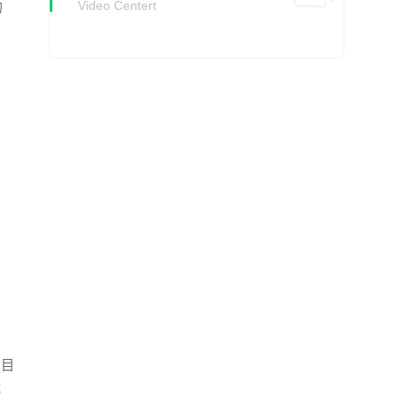
Video Centert
的
。目
能