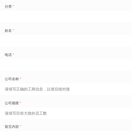
干得怎么样
|
提升员工动能
激励性薪酬
激励即时支付
人效洞察
计件工资管理
自定义规则实时计算
多维人效看板
销售佣金管理
支持积分/提现等消费
自助式报表分析
方式
怎样找到人
|
改善用工结构
零工管家云
外包劳务工云
四流合一
人证核验
智能匹配零工
移动排岗