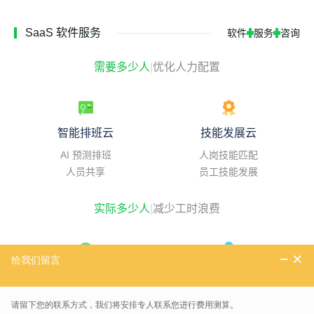
SaaS 软件服务
软件
服务
咨询
需要多少人
|
优化人力配置
智能排班云
技能发展云
AI 预测排班
人岗技能匹配
人员共享
员工技能发展
实际多少人
|
减少工时浪费
实时考勤云
精益工时云
复杂规则配置
工时精细化追踪
实时自动计算
工时成本分摊