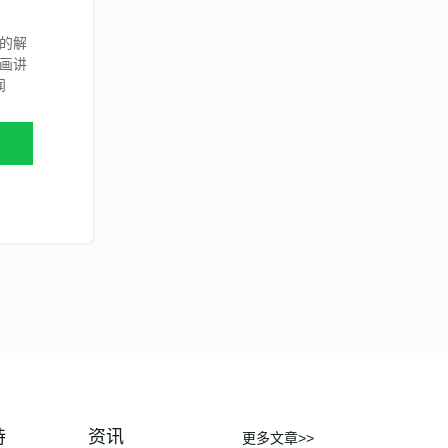
半导体新厂投产，排班、考勤和工时
系统怎么规划？
的解
发布时间：
2026-08-05
画讲
闻
半导体工厂已有 HCM/ERP，为什么
现场排班、考勤和工时还要单独管？
发布时间：
2026-07-31
从“凭经验配人”到“数据算人”：电商
大仓如何管理外包工与临时工？
发布时间：
2026-07-31
出海中企全球用工合规执行窗口，8-
10月待办行动清单 | 2026年第8期
发布时间：
2026-07-31
盖雅工场入选国家工信部新一代信息
技术融合应用典型案例
发布时间：
2026-07-31
费森尤斯卡比 × 盖雅工场：推进考
勤排班数字化，共建敏捷智能人力运
持
资讯
更多文章>>
营体系
发布时间：
2026-07-31