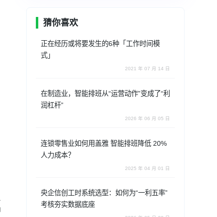
猜你喜欢
正在经历或将要发生的6种「工作时间模
式」
2021 年 07 月 14 日
在制造业，智能排班从“运营动作”变成了“利
润杠杆”
2026 年 06 月 05 日
连锁零售业如何用盖雅 智能排班降低 20%
人力成本？
2025 年 04 月 01 日
央企信创工时系统选型：如何为“一利五率”
步
考核夯实数据底座
即