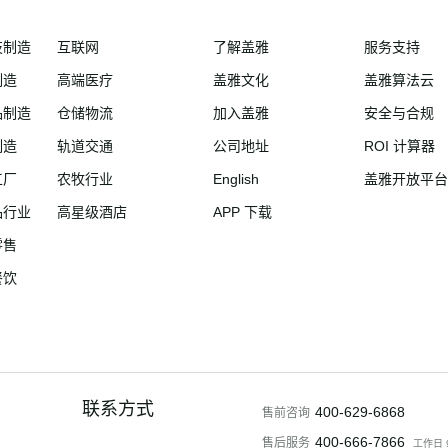
技制造
互联网
了解盖雅
服务支持
制造
高端医疗
盖雅文化
盖雅算法云
品制造
仓储物流
加入盖雅
安全与合规
制造
轨道交通
公司地址
ROI 计算器
工厂
农牧行业
English
盖雅开放平台
品行业
高星级酒店
APP 下载
零售
餐饮
联系方式
400-629-6868
售前咨询
400-666-7866
售后服务
工作日 9: