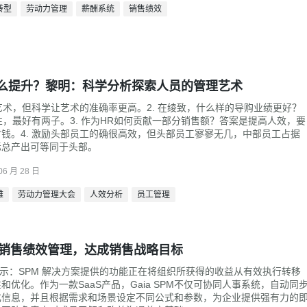
转型
劳动力管理
薪酬系统
销售绩效
么提升？黎明：科学分析探索人员的管理艺术
门艺术，但科学让艺术的准确率更高。2. 在绫致，什么样的导购业绩更好？
性，最好有两子。3. 作为HR如何贡献一部分销售额？答案是提高人效，要
钱。4. 激励头部员工的确很高效，但头部员工寥寥无几，中部员工占据
际总产出可等同于头部。
06 月 28 日
雅
劳动力管理大会
人效分析
员工管理
力销售绩效管理，达成销售战略目标
 报告显示：SPM 解决方案提供的功能正在将组织所获得的收益从有效执行转移
和优化。作为一款SaaS产品，Gaia SPM不仅可协同
人事系统
，自动同
化信息，并且根据需求和场景设定不同公式和参数，为企业提供强有力的