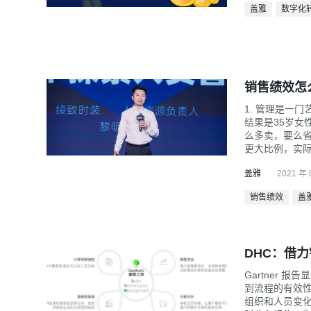
盖雅
数字化
销售绩效怎
1. 管理是一
结果是35岁女
么多卖，要么省
更大比例，实
盖雅
2021 年 
销售绩效
盖
DHC：借
Gartner
到流程的有效性
组织和人员变