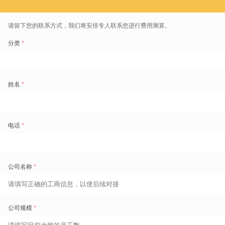
属于我的价值：
自由度不是福利，是尊严
用了一段时间，我升到 V2 等级，可以优先抢班、优先被派班。
我突然意识到：
原来努力、准时、稳定的零工，是应该被奖励的。
不是
被忽视、不是被替代、不是手速慢就什么都没了。
对于零工来说：
有序抢班＝
更稳定的收入
匹配班次＝
减少家庭冲突
等级激励＝
让努力有结果
自主选择＝
真正的工作自由度
这不只是“好用”。
这是给零工的公平、是重新被看见的一次机会。