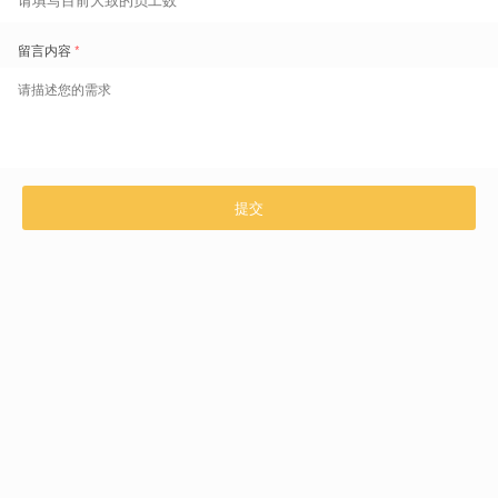
对供应商的价值：稳定供给，
不靠“盯人”，靠体系
对于供应商而言，盖雅零工管家也有它不可替代的平台特色。
因为：
• 时间匹配精准，出勤更稳定
• 有等级、有激励，优质零工更愿意接班
• 不再靠群消息“人海战术”
• 取消率下降，履约率提升
• 优秀零工比例提高，用工质量更稳
以前供应商总说：“零工人心难稳。”
但现在，他们会说：
“有体系的零工管理，比盯人可靠得多。”
零工自由度提高了，供应商的用工也更稳定。
对零工是自由度 MAX，对供应商就是
稳定度 MAX。
这是
双向价值
。