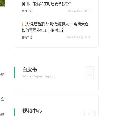
排班、考勤和工时还要单独管？
盖雅工场
2026 年 07 月 31 日
从“凭经验配人”到“数据算人”：电商大仓
如何管理外包工与临时工？
盖雅工场
2026 年 07 月 31 日
白皮书
统的
White Paper Report
一套
视频中心
器硬