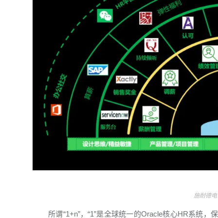
施耐德电
所谓“1+n”，“1”是全球统一的Oracle核心HR