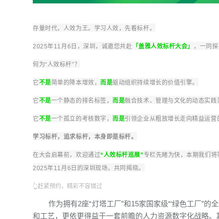
存量时代，人效为王。学习人效，先看标杆。
2025年11月6日，深圳，诚邀您共赴
「盖雅人效标杆大会」
，一同探
何为“人效标杆”？
它
不是
简单的降本增效，
而是
驱动组织持续增长的价值引擎。
它
不是
一个静态的排名标签，
而是
融合技术、管理与文化的动态实践
它
不是
一个孤立的考核数字，
而是
引领企业从粗放增长走向精益运营
学习标杆，追求标杆，本身即是标杆。
在大会启幕前，欢迎通过
“人效标杆巡展”
专栏先睹为快，本期我们将
2025年11月6日的深圳现场，共同揭晓。
👆赶紧预约，精彩不容错过
作为拥有2座“灯塔工厂”和15家国家级“‘绿色工厂
和工艺，更依更得益于一套前瞻的人力资源数字化战略。其