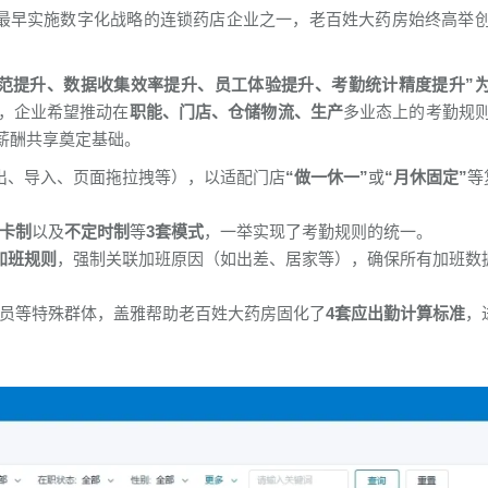
到最早实施数字化战略的连锁药店企业之一，老百姓大药房始终高举
范提升、数据收集效率提升、员工体验提升、考勤统计精度提升”
，企业希望推动在
职能、门店、仓储物流、生产
多业态上的考勤规
薪酬共享奠定基础。
出、导入、页面拖拉拽等），以适配门店
“做一休一”
或
“月休固定”
等
卡制
以及
不定时制
等
3套模式
，一举实现了考勤规则的统一。
加班规则
，强制关联加班原因（如出差、居家等），确保所有加班数
员等特殊群体，盖雅帮助老百姓大药房固化了
4套应出勤计算标准
，