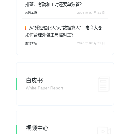
排班、考勤和工时还要单独管？
盖雅工场
2026 年 07 月 31 日
从“凭经验配人”到“数据算人”：电商大仓
如何管理外包工与临时工？
盖雅工场
2026 年 07 月 31 日
白皮书
White Paper Report
视频中心