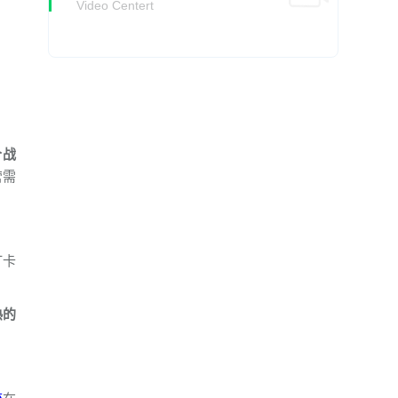
Video Centert
个战
营需
打卡
熟的