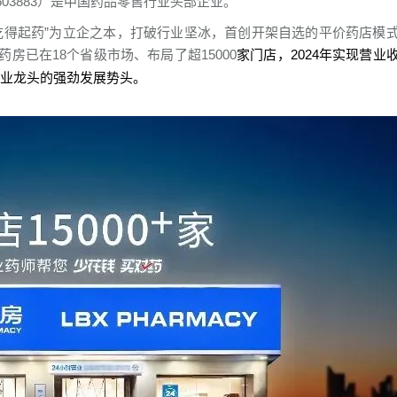
3883）是中国药品零售行业头部企业。
吃得起药”为立企之本，打破行业坚冰，首创开架自选的平价药店模
已在18个省级市场、布局了超15000
家门店，2024年实现营业
现出行业龙头的强劲发展势头。