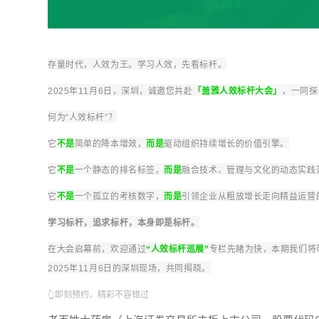
存量时代，人效为王。学习人效，先看标杆。
2025年11月6日，深圳，诚邀您共赴
「盖雅人效标杆大会」
，一同探
何为“人效标杆”？
它
不是
简单的降本增效，
而是
驱动组织持续增长的价值引擎。
它
不是
一个静态的排名标签，
而是
融合技术、管理与文化的动态实践
它
不是
一个孤立的考核数字，
而是
引领企业从粗放增长走向精益运营
学习标杆，追求标杆，本身即是标杆。
在大会启幕前，欢迎通过
“人效标杆巡展”
专栏先睹为快，本期我们将
2025年11月6日的深圳现场，共同揭晓。
👆即刻预约，精彩不容错过