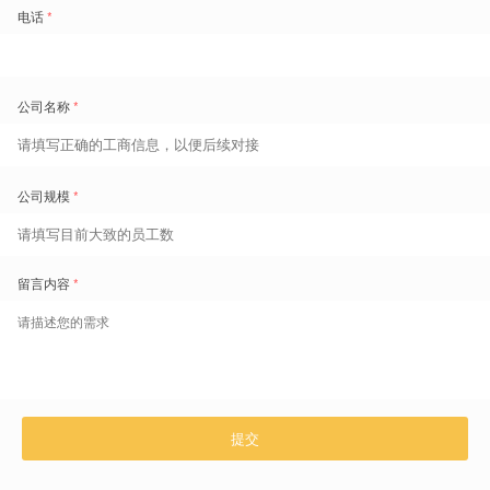
可以找到战略化的差异性。
如何做商业向善？
商业向善三角理论
2019年，我第一次提出了商业向善三部曲理论，现在我把它迭代为
商业向善三角理论
。