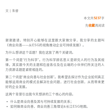
文 | 朱睿
本文共
5237
字
先
收藏
再阅读
谢谢邀请，特别开心能够在这里跟大家做分享，我分享的主题叫
《商业向善——从ESG的视角推动企业可持续发展》。
为什么想讲这个话题？我在这放了两个关键词。
第一个词是“行为科学”。行为科学顾名思义是研究人的行为及其规
律。其实跟今天的主题和在座各位及在云端的小伙伴们所关注的人
力资源话题是紧密相连的。
第二个词是“商业向善与社会创新”。我希望去探讨作为企业如何真正
能够运用商业的模式去解决社会问题，进行社会创新，从而带来更
好的企业发展。
这两个背景引出我今天想讲的三个核心的内容。
什么是商业向善及其与可持续发展的关系；
如何做商业向善，商业向善三角理论&长江ESG地图。