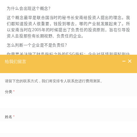
为什么会出现这个概念？
这个概念最早是联合国当时的秘书长安南给投资人提出的理念。我
们都知道投资人很重要，钱投到哪去，哪的产业就发展起来了。所
以安南当时在2005年的时候提出了负责任的投资原则，旨在引导投
资人去投那些有长期视野、负责任的企业。
怎么判断一个企业是不是负责任？
你需要关注除了财务指标之外的ESG指标：企业对环境到底起到什
么样的作用，公司是不是以人为本，治理是不是严谨规范？今天，
ESG在全球范围内是一个备受关注的概念，上市公司要发ESG报
告，投资人要看企业的ESG评估指标。即使你是一家没有上市的公
司，如果关注ESG，可以助力你形成更好的竞争优势。
也许大家会问，这些国际上的趋势和我在国内做企业似乎关系不
大。但我想跟大家分享的是，无论是二十大的政策，还是最近无数
次被提起的新质生产力，其实它跟ESG的理念是非常吻合的，只不
过是在用不同的话术，推进同样的东西。
既然可持续发展（包括ESG的理念）是全球的趋势，那摆在我们面
前的选择就是：被动地受影响，还是主动地去出击？
在我看来商业向善是企业主动去实现可持续发展的路径。换句话
说，它是一个商机。当你能够在ESG领域找到新的机会的时候，你