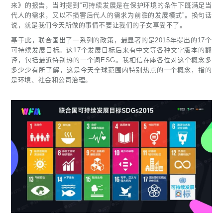
来》的报告，当时提到“可持续发展是在保护环境的条件下既满足当
代人的需求，又以不损害后代人的需求为前瞻的发展模式”。换句话
说，就是我们今天所做的事情不要让我们的子女享受不了。
基于此，联合国出了一系列的政策，最显著的是2015年提出的17个
可持续发展目标。这17个发展目标后来有中文等各种文字版本的翻
译，包括最近特别热的一个词ESG。我相信在座各位对这个概念多
多少少有所了解，这是今天全球范围内特别热点的一个概念，指的
是环境、社会和公司治理。