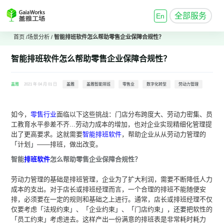
全部服务
En
首页
/
场景分析
/
智能
排班软件
怎么帮助零售企业保障合规性？
智能
排班软件
怎么帮助零售企业保障合规性？
盖雅
2021 年 04 月 01 日
盖雅
盖雅智能排班
零售业
数字化转型
劳动力管理
如今，
零售行业
面临以下这些挑战：门店分布跨度大、劳动力密集、员
工教育水平参差不齐...劳动力成本的增加，也对企业实现精细化管理提
出了更高要求。这就需要
智能排班软件
，帮助企业从从劳动力管理的
「
计划
」
——排班，做出改变。
智能
排班软件
怎么帮助零售企业保障合规性？
劳动力管理的基础是排班管理，企业为了扩大利润，需要不断降低人力
成本的支出。对于店长或排班经理而言，一个合理的排班不能随便安
排，必须要在一定的规则和基础之上进行。通常，店长或排班经理不仅
仅要考虑
「
法规约束
」
、
「
企业约束
」
、
「
门店约束
」，还要把
软性的
「
员工约束
」
考虑进去。这样产出一份满意的排班表是非常耗时耗力