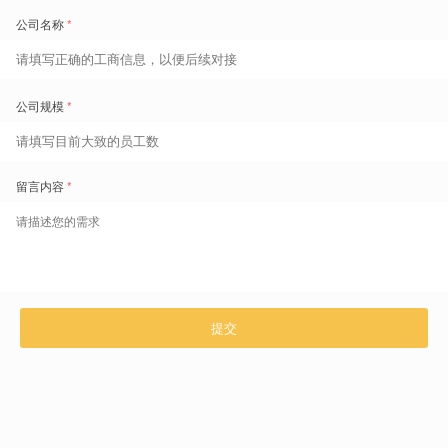
1800+
的痛点场景重现和典范实践
超
扫码了解更多
咨询热线 400-629-6868
上一篇 文章
涨工资了！4月1日起工资新规正式实施！月薪不到这个数，违法！
近日，江西、黑龙江、陕西等多个省份宣布上调2021年最低工资
...