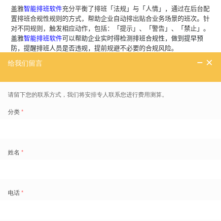
盖雅
智能排班软件
充分平衡了排班
「
法规
」
与
「
人情
」
，通过在后台配
置排班合规性规则的方式，帮助企业自动排出贴合业务场景的班次。针
对不同规则，触发相应动作，包括：
「
提示
」
、
「
警告
」
、
「
禁止
」。
盖雅
智能排班软件
可以帮助企业实时得检测排班合规性，做到提早预
防，提醒排班人员是否违规，
提前规避不必要的合规风险。
通过盖雅
智能排班软件
，零售企业都能轻松搞定排班，再也不用担心合
规性风险了。
盖雅工场劳动力管理云产品更多介绍：
www.gaiaworks.cn
标签
盖雅
盖雅智能排班
零售业
数字化转型
劳动力管理
免费领取劳动力管理地图