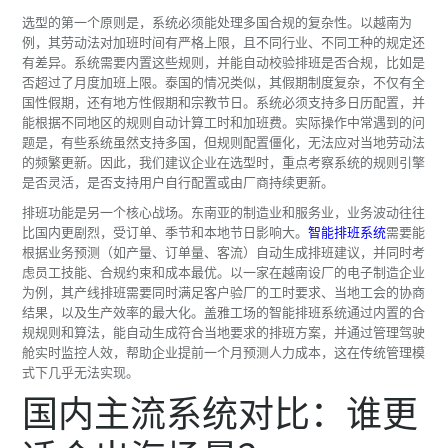
选型的第一个原则是，系统必须能处理多国合规的复杂性。以越南为
例，其劳动法对加班时间有严格上限，且不同行业、不同工种的规定还
有差异。系统需要内置这些规则，并能自动校验排班是否合规，比如是
否超过了月度加班上限。泰国的情况类似，其假期制度复杂，不仅有全
国性假期，还有地方性假期和宗教节日。系统必须支持多日历配置，并
能根据不同地区的规则自动计算工时和加班费。实际操作中常遇到的问
题是，有些系统虽然支持多国，但规则配置僵化，无法应对当地劳动法
的频繁更新。因此，我们建议企业在选型时，重点考察系统的规则引擎
是否灵活，是否支持用户自行配置或由厂商持续更新。
排班功能是另一个核心战场。东南亚的制造业和服务业，业务波动往往
比国内更剧烈，受订单、季节和本地节日影响大。
智能排班系统
需要能
根据业务预测（如产量、订单量、客流）自动生成排班建议，并同时考
虑员工技能、合规约束和成本最优。以一家在越南设厂的电子制造企业
为例，其产线排班需要同时满足客户验厂的工时要求、当地工会的协商
结果，以及生产效率的最大化。盖雅工场的智能排班系统通过内置的合
规规则和算法，能自动生成符合当地要求的排班方案，并通过管理驾驶
舱实时监控人效，帮助企业提前一个月预测人力成本，这在传统管理模
式下几乎无法实现。
国内主流系统对比：谁更