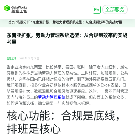
全部服务
En
首页
/
场景分析
/
东南亚扩张，
劳动力管理系统
选型：从合规到效率的实战考量
东南亚扩张，
劳动力管理系统
选型：从合规到效率的实战
考量
盖雅工场
2026 年 07 月 09 日
当企业决定向东南亚，比如越南、泰国扩张时，除了看人口红利，最先
感受到的往往是当地劳动力管理的复杂性。工时计算、加班规则、公共
假期，这些在国内已经相对标准的流程，到了海外突然变得五花八门。
我们观察到，很多企业在初期依赖本地服务商或简单的Excel表格，但
随着规模扩大，数据混乱和合规风险迅速暴露。这时，一套能同时管理
国内与海外员工的
劳动力管理系统
就成了刚需。但市面上的系统众多，
如何评估和选择，确实需要一些实战视角来拆解。
核心功能：合规是底线，
排班是核心