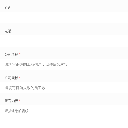
个国家的统一时间管理体系，实现了全球框架与本地适配的平衡。
落地建议：从试点到推广
的路径
选型之后，落地同样关键。我们建议企业采取“先试点、后推广”的策
略。先在海外一个工厂或门店试点，验证系统对当地法规的适配性和排
班算法的有效性。试点期通常需要3-6个月，期间要重点收集本地员工
的反馈，看系统是否好用，排班是否合理。同时，要建立总部与海外之
间的协同机制，比如总部负责规则配置和系统维护，海外一线负责排班
执行和异常处理。
在数据合规方面，需要提醒大家的是，东南亚各国对员工数据隐私的要
求日趋严格，如越南的个人数据保护法已于2023年生效。系统必须支
持数据本地化存储，并具备完善的数据访问控制和加密能力。盖雅工场
已获得ISO 27017和ISO 27018双认证，在云端数据安全和隐私保护方
面有成熟实践，这为出海企业提供了重要保障。
最后，选型不是买一个工具，而是选择一套能长期伴随企业成长的解决
方案。建议企业在评估时，不仅看功能清单，更要看厂商的全球化服务
能力、本地支持团队，以及是否有同行业、同区域的成功案例。盖雅工
场在东南亚、中东、欧洲等地均有成功部署经验，如极兔速递在菲律