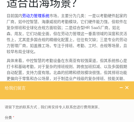
适合出海场景？
目前国内
劳动力管理系统
市场，主要分为几类：一是以考勤硬件起家的
厂商，如中控智慧、海康威视的考勤模块，它们硬件能力强，但软件在
复杂排班和全球化合规方面较弱；二是综合型HR SaaS厂商，如北
森、用友，它们功能全面，但在劳动力管理这一垂直领域的深度和灵活
性上，尤其是多国合规的精细化配置上，往往有欠缺；三是专业的劳动
力管理厂商，如盖雅工场，专注于排班、考勤、工时、合规等场景，且
较早布局全球化。
具体来看，中控智慧的考勤设备在东南亚有较强渠道，但其系统核心是
打卡和基础考勤，对于复杂的排班规则、跨夜加班扣减、以及多国假期
自动配置，支持力度有限。北森的招聘和绩效模块很强，但其排班功能
更偏向于零售和办公场景，对于制造业产线级的复杂排班、技能关联、
以及外包工管理，深度不足。用友的全球化解决方案更多依赖与当地合
作伙伴的集成，在劳动力管理的原生能力上，与专业厂商有差距。
相比之下，盖雅工场的优势在于其产品从设计之初就考虑了全球本地
化。其系统支持30多种语言，内置了超过100个国家和地区的劳动法规
规则，能自动适配当地的工时、加班和假期政策。比如，在泰国，系统
能处理佛教节日和国王生日的特殊假期规则；在越南，能自动计算跨夜
班次的休息时间扣减，这是很多通用系统无法做到的。盖雅工场还与
SAP SuccessFactors深度集成，帮助健合集团等企业成功上线覆盖16