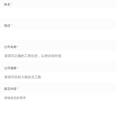
公司内任何人都可以在平台上发布一个任务，说明"这件事我认为AI
可以帮我完成"，并设置相应的积分悬赏；全公司具备AI能力的人可
以自由接单，用自己的技能完成任务，换取积分奖励，积分可以在
公司内部兑换福利或资源。
谁接了多少单、完成质量怎样、覆盖了哪些业务场景——这些数据
会自然地勾勒出组织内超级个体的分布图谱，让AI能力从隐性走向
显性。
第二个模块是超级个体培育系统。
员工在平台上接单的过程，本身就是AI能力训练的过程。接单越
多、场景越复杂，AI技能训练得越扎实，朝超级个体方向发展的路
径也就越清晰。平台让超级个体的成长有了可见的轨迹，而不是停
留在各自闷头探索、组织无从发现的状态。
第三个模块是数字员工管理系统。
当组织内的智能体积累到一定数量，如何区分"个人小助理"和"真正
的数字员工"、如何追踪数字员工的使用率和产出、如何为数字员工
申请和上线建立流程——这些管理需求，都可以通过这个平台来承
载和实现。
这套三合一平台的底层逻辑，是让
人的管理与硅基员工的管理在同
一个体系内实现统一可视
。它回应
的，正是许多管理者面对AI时最
核心的困惑：我们到底有多少AI能力在组织里，它们在哪里，发挥