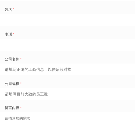
险隔断
，降低用工风险。
项目成果
企业将用工风险转移到盖雅，盖雅利事配备专业的运营团队、员工关系
管理团队、律师团队等，及时响应并妥善处理员工工伤申报，为企业
兜
底用工风险
。
盖雅利事根据员工意愿，通过社保洼地，灵活用工等政策方案为在政策
限度内，为企业合规降低社保成本，
人工成本降低28%以
上。灵活用工
人员通过委托代征政策完税，经营所得税最低0.5%，
收入增加15%
。
激励滞后，效果差？
福利积分平台，让激励更有效