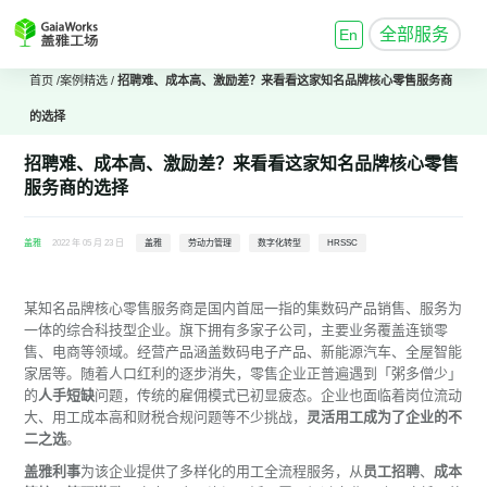
全部服务
En
首页
/
案例精选
/
招聘难、成本高、激励差？来看看这家知名品牌核心零售服务商
的选择
招聘难、成本高、激励差？来看看这家知名品牌核心零售
服务商的选择
盖雅
2022 年 05 月 23 日
盖雅
劳动力管理
数字化转型
HRSSC
某知名品牌核心零售服务商是国内首屈一指的集数码产品销售、服务为
一体的综合科技型企业。旗下拥有多家子公司，主要业务覆盖连锁零
售、电商等领域。经营产品涵盖数码电子产品、新能源汽车、全屋智能
家居等。随着人口红利的逐步消失，零售企业正普遍遇到「粥多僧少」
的
人手短缺
问题，传统的雇佣模式已初显疲态。企业也面临着岗位流动
大、用工成本高和财税合规问题等不少挑战，
灵活用工成为了企业的不
二之选
。
盖雅利事
为该企业提供了多样化的用工全流程服务，从
员工招聘
、
成本