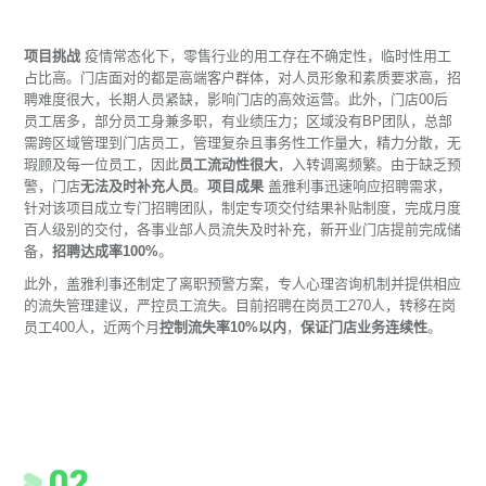
项目挑战
疫情常态化下，零售行业的用工存在不确定性，临时性用工
占比高。门店面对的都是高端客户群体，对人员形象和素质要求高，招
聘难度很大，长期人员紧缺，影响门店的高效运营。此外，门店00后
员工居多，部分员工身兼多职，有业绩压力；区域没有BP团队，总部
需跨区域管理到门店员工，管理复杂且事务性工作量大，精力分散，无
瑕顾及每一位员工，因此
员工流动性很大
，入转调离频繁。由于缺乏预
警，门店
无法及时补充人员
。
项目成果
盖雅利事迅速响应招聘需求，
针对该项目成立专门招聘团队，制定专项交付结果补贴制度，完成月度
百人级别的交付，各事业部人员流失及时补充，新开业门店提前完成储
备，
招聘达成率100%
。
此外，盖雅利事还制定了离职预警方案，专人心理咨询机制并提供相应
的流失管理建议，严控员工流失。目前招聘在岗员工270人，转移在岗
员工400人，近两个月
控制流失率10%以内
，
保证门店业务连续性
。