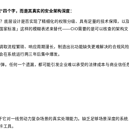
规"四个字，而是其真实的安全架构深度：
质？底层设计是否实现了精细化的权限分级、具有足量的技术保障，以
国家标准」这样的模糊表述来替代——CIO需要的是可以核查的架构文
调取流程繁琐、响应周期漫长，制造出比功能缺失更难解决的合规风
会在系统运行两三年后集中爆发。
规炸弹。任何一个遗漏，都可能引发企业难以承受的法律成本与商业信任
在于它对一线劳动力复杂场景的真实处理能力。缺乏足够场景深度的系统
卡工具。