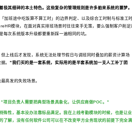
着极其细碎的本土特色。这些复杂的管理规则是许多舶来系统的噩梦
到「加班途中吃饭算不算工时」的边界判定、以及综合工时制与标准工
reHR模块，在面对真实排班场景时往往束手无策，要么强制客户削足
是每次系统版本升级都要重新踩一遍相同的坑。
：
。但上线后才发现，系统无法处理节假日与调班同时叠加的薪资计算场
数据。
"我们买的是一套系统，实际用的是半套系统加一支人工补丁团
也最高发的失败场景。
：
"项目负责人需要把典型场景具象化，让供应商做POC。"
的特殊性，基本没办法靠标品满足。我在上线考勤模块的时候，也是让
的了解，没有任何软件公司可以在不改变甲方业务现状的前提下完全