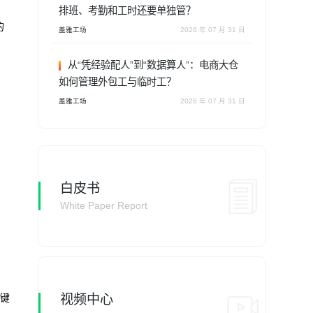
排班、考勤和工时还要单独管？
的
盖雅工场
2026 年 07 月 31 日
从“凭经验配人”到“数据算人”：电商大仓
如何管理外包工与临时工？
。
盖雅工场
2026 年 07 月 31 日
白皮书
White Paper Report
关键
视频中心