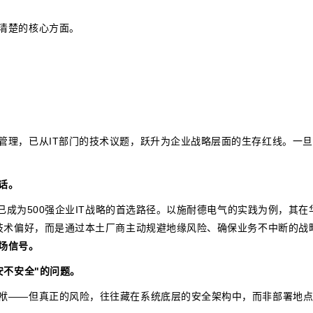
清楚的核心方面。
管理，已从IT部门的技术议题，跃升为企业战略层面的生存红线。一
话。
署已成为500强企业IT战略的首选路径。以施耐德电气的实践为例，其在
是技术偏好，而是通过本土厂商主动规避地缘风险、确保业务不中断的战
场信号。
安不安全"的问题。
袱——但真正的风险，往往藏在系统底层的安全架构中，而非部署地