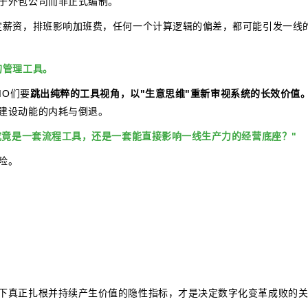
于外包公司而非正式编制。
定薪资，排班影响加班费，任何一个计算逻辑的偏差，都可能引发一线
的管理工具。
IO们要
跳出纯粹的工具视角，以"生意思维"重新审视系统的长效价值
建设动能的内耗与倒退。
的究竟是一套流程工具，还是一套能直接影响一线生产力的经营底座？"
险。
。
下真正扎根并持续产生价值的隐性指标，才是决定数字化变革成败的