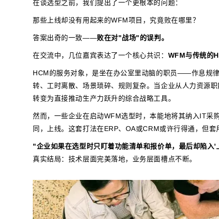
在谈选型之前，我们提出了一个更根本的问题：
那些上线却没有用起来的WFM项目，究竟败在哪里？
答案出奇的一致——
败在对"战场"的误判。
在交流中，几位嘉宾表达了一个核心共识：
WFM与传统的
HCM的服务对象，是坐在办公室里动脑的职员——作息规律
转、工时离散、场景琐碎、规则复杂。当企业从人力资源职
转变为直接推动生产力跃升的综合战略工具。
然而，一些企业在启动WFM选型时，本能地将其纳入IT
同，上线。这套打法在ERP、OA或CRM或许行得通，但套
"企业如果在选型时只盯着功能清单和报价单，最后却陷入'上
真实结局：技术层面完美落地，业务层面槽点不断。