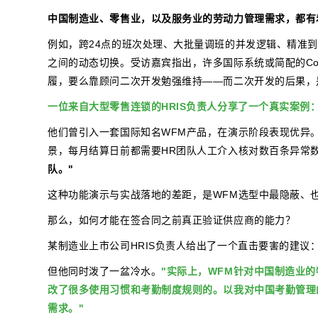
中国制造业、零售业，以及服务业的劳动力管理需求，都有
例如，跨24点的班次处理、大批量调班的并发逻辑、精准
之间的动态切换。受访嘉宾指出，许多国际系统或简配的Co
履，要么靠顾问二次开发勉强维持——而二次开发的后果，
一位来自大型零售连锁的HRIS负责人分享了一个真实案例
他们曾引入一套国际知名WFM产品，在演示阶段表现优异
景，每月结算日前都需要HR团队人工介入核对数百条异常
队。"
这种功能演示与实战落地的差距，是WFM选型中最隐蔽、
那么，如何才能在签合同之前真正验证供应商的能力？
某制造业上市公司HRIS负责人给出了一个直击要害的建议
但他同时泼了一盆冷水。
"实际上，WFM针对中国制造业
改了很多使用习惯和考勤制度规则的。以我对中国考勤管理
需求。"