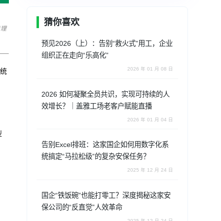
猜你喜欢
管理
预见2026（上）：告别“救火式”用工，企业
组织正在走向“乐高化”
2026 年 01 月 08 日
系统
2026 如何凝聚全员共识，实现可持续的人
效增长？｜盖雅工场老客户赋能直播
2026 年 01 月 04 日
型
告别Excel排班：这家国企如何用数字化系
统搞定“马拉松级”的复杂安保任务？
2025 年 12 月 24 日
国企“铁饭碗”也能打零工？深度揭秘这家安
保公司的“反直觉”人效革命
2025 年 12 月 24 日