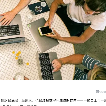
图/©pex
个组织最底层、最庞大、也最难被数字化触达的群体——一线员工与一