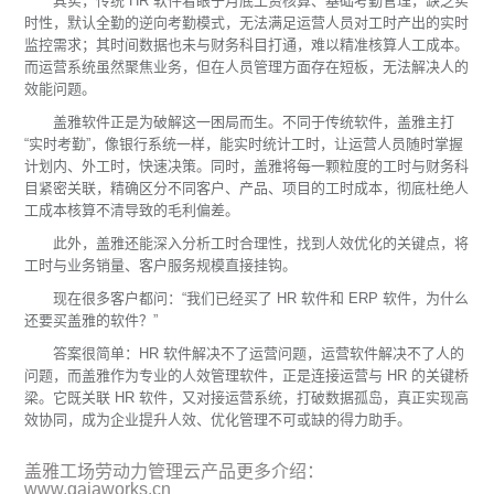
其实，传统 HR 软件着眼于月底工资核算、基础考勤管理，缺乏实
时性，默认全勤的逆向考勤模式，无法满足运营人员对工时产出的实时
监控需求；其时间数据也未与财务科目打通，难以精准核算人工成本。
而运营系统虽然聚焦业务，但在人员管理方面存在短板，无法解决人的
效能问题。
盖雅软件正是为破解这一困局而生。不同于传统软件，盖雅主打
“实时考勤”，像银行系统一样，能实时统计工时，让运营人员随时掌握
计划内、外工时，快速决策。同时，盖雅将每一颗粒度的工时与财务科
目紧密关联，精确区分不同客户、产品、项目的工时成本，彻底杜绝人
工成本核算不清导致的毛利偏差。
此外，盖雅还能深入分析工时合理性，找到人效优化的关键点，将
工时与业务销量、客户服务规模直接挂钩。
现在很多客户都问：“我们已经买了 HR 软件和 ERP 软件，为什么
还要买盖雅的软件？”
答案很简单：HR 软件解决不了运营问题，运营软件解决不了人的
问题，而盖雅作为专业的人效管理软件，正是连接运营与 HR 的关键桥
梁。它既关联 HR 软件，又对接运营系统，打破数据孤岛，真正实现高
效协同，成为企业提升人效、优化管理不可或缺的得力助手。
盖雅工场劳动力管理云产品更多介绍：
www.gaiaworks.cn