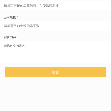
扫码了解更多
咨询热线 400-629-6868
上一篇 文章
GaiaWorks Showcases Workforce Management Leadership at SAP NOW
Hong Kong 2025
[Hong Kong, June 13, 2025] – A
...
下一篇 文章
章新波对话全球精益高峰论坛：以「赋能增效」引领企业精益管理新范式
2025年6月19—20日，精益企业中国（以下简称LEC）在
...
相关推荐文章
2026WFM系统选型：