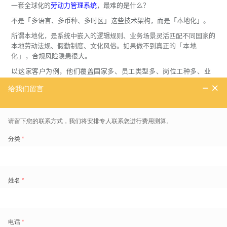
一套全球化的
劳动力管理系统
，最难的是什么？
不是
「
多语言、多币种、多时区
」
这些技术架构，而是「本地化」。
所谓本地化，是系统中嵌入的逻辑规则、业务场景灵活匹配不同国家的
本地劳动法规、假勤制度、文化风俗。如果做不到真正的
「本地
化」
，合规风险隐患很大。
以这家客户为例，他们覆盖国家多、员工类型多、岗位工种多、业
务场景复杂，对系统的本地化合规适配的要求自然复杂：
在
英国
，全职员工可享受每年28天的带薪假期，除常见假期，还有
陪审员假、地方法官假。
在
西班牙
，专门设有“劳工部”检查系统加班数据，一天不能超9H，一年
不能超80 小时。
在
德国
，无论全职兼职或学生工，只要工作满1个月，都有权享受带薪
年假。
在
波兰
，根据当地数据隐私及合规要求，员工考勤机打卡禁止使用指纹
和人脸；考勤机打卡同时，也需手工记录考勤数据并行、并收集午餐期
间打卡数据。
在
美国
，自有员工考勤周期为双周计薪；前线人员发时薪，职能和管理