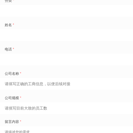
关注“技能发展”，而非简单考核
达标
传统的人效管理往往过度关注考核指标的达标，却忽视了员工的成
长空间。但
只有后者取得突破，才能真正打破“一个萝卜多个坑”，
才能有机会突破人效的阈值。
2025，新的人效篇章，新的人效提升思路是：通过
多技能培养
，实
现
“一人多岗”
，既提升企业用工灵活度，也为员工创造更多发展机
会。
新生代员工的学习能力超乎想象。
企业一旦提供土壤，他们就能茁
壮成长
。
✅
企业行动指南
基于业务需求，澄清技能需求
：基于业务、岗位、任务的需求，