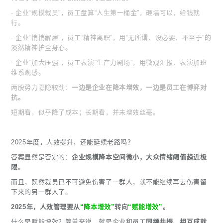
- 企业“规模裁员”，员工盘算“人生第一桶金”，砸墙可以，给钱就
行。
- 企业“悄悄解雇”，员工“精神离职”，用“无所谓、没必要、不至于”的
淡然精神护全身心。
- 企业“加大压强”，员工表演“生产力剧场”，用微观汇报、表演加班
维系观感。
两股势力隐隐较劲：
一边是企业在降本增效，一边是员工在博弈对
抗。
短期看，似乎降了成本；长期看，并未增效丝毫。
2025年度，人效提升，还能延续老路吗？
答案显然是否定的：
企业规模降本空间微小，大众情绪阈值趋近极
限
。
而且，既然裁员已不可避免伤害了一群人，就不能继续再去伤害留
下来的另一群人了。
2025年，人效管理要从
“降本增效”
转向
“赋能增效”
。
什么是赋能增效？简单来说，就是企业和员工
同频共振、相互成就