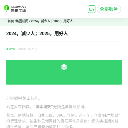
全部服务
En
首页
/
集团新闻
/
2024，减少人；2025，用好人
2024，减少人；2025，用好人
盖雅工场
2024 年 12 月 31 日
2024即将划上句号。
站在岁末回首，
“降本增效”
无疑是年度高频词。
裁员、原地解散、自费上班、896工作制…这一年，企业“降本增效”
的管理诉求，被各种见诸网络的魔幻事件具象化；经济换挡期的结
构性矛盾，演变成暗潮汹涌的社会情绪。