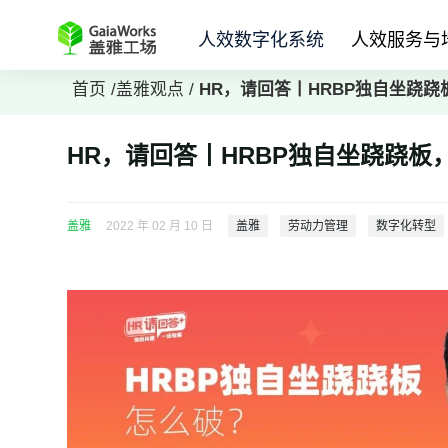
人效数字化系统
人效服务与
首页
/
盖雅观点
/
HR，请回答丨HRBP独自坐跷
HR，请回答丨HRBP独自坐跷跷板
盖雅
2022 年 02 月 10 日
盖雅
劳动力管理
数字化转型