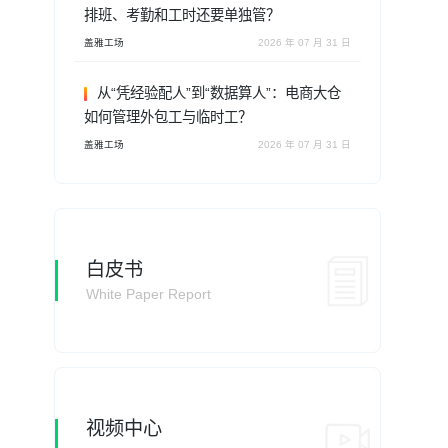
排班、考勤和工时还要单独管？
盖雅工场
2026 年 07 月 31 日
从“凭经验配人”到“数据算人”：电商大仓
如何管理外包工与临时工？
盖雅工场
2026 年 07 月 31 日
白皮书
White Paper Report
视频中心